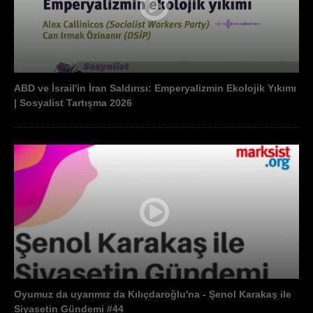
ABD ve İsrail'in İran Saldırısı: Emperyalizmin Ekolojik Yıkımı
| Sosyalist Tartışma 2026
Oyumuz da uyarımız da Kılıçdaroğlu'na - Şenol Karakaş ile
Siyasetin Gündemi #44