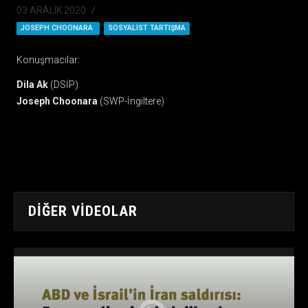
03 ARALIK 2020
JOSEPH CHOONARA
SOSYALIST TARTIŞMA
Konuşmacılar:
Dila Ak
(DSİP)
Joseph Choonara
(SWP-İngiltere)
DIĞER VIDEOLAR