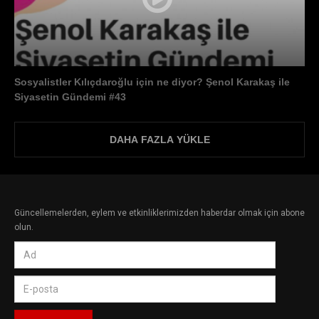
Sosyalistler Kılıçdaroğlu için ne diyor? Şenol Karakaş ile
Siyasetin Gündemi #43
DAHA FAZLA YÜKLE
Güncellemelerden, eylem ve etkinliklerimizden haberdar olmak için abone
olun.