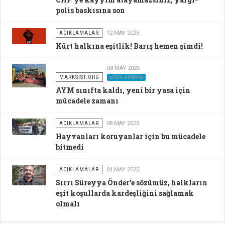
polis baskısına son
AÇIKLAMALAR
12 MAY 2025
Kürt halkına eşitlik! Barış hemen şimdi!
08 MAY 2025
MARKSİST.ORG
ŞENOL KARAKAŞ
AYM sınıfta kaldı, yeni bir yasa için
mücadele zamanı
AÇIKLAMALAR
08 MAY 2025
Hayvanları koruyanlar için bu mücadele
bitmedi
AÇIKLAMALAR
04 MAY 2025
Sırrı Süreyya Önder’e sözümüz, halkların
eşit koşullarda kardeşliğini sağlamak
olmalı