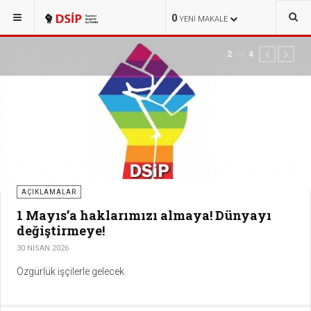
0
YENI MAKALE
of
2
4
PREVIOUS
NEXT
AÇIKLAMALAR
1 Mayıs’a haklarımızı almaya! Dünyayı
değiştirmeye!
30 NISAN 2026
Özgürlük işçilerle gelecek