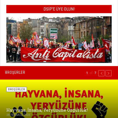
DSİP'E ÜYE OLUN!
BROŞÜRLER
of
1
7
PREVIOUS
NEXT
BROŞÜRLER
Hayvana, İnsana, Yeryüzüne Özgürlük!
28 TEMMUZ 2024