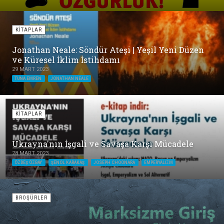
KİTAPLAR
Jonathan Neale: Söndür Ateşi | Yeşil Yeni Düzen
ve Küresel İklim İstihdamı
29 MART 2023
TUNA EMREN
JONATHAN NEALE
KİTAPLAR
Ukrayna'nın İşgali ve Savaşa Karşı Mücadele
28 MART 2023
ÖZDEŞ ÖZBAY
ŞENOL KARAKAŞ
JOSEPH CHOONARA
EMPERYALIZM
BROŞÜRLER