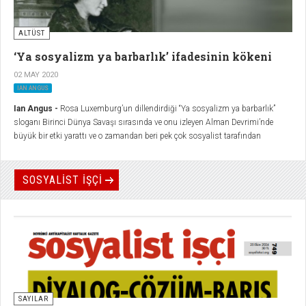
ALTÜST
‘Ya sosyalizm ya barbarlık’ ifadesinin kökeni
02 MAY 2020
IAN ANGUS
Ian Angus -
Rosa Luxemburg’un dillendirdiği “Ya sosyalizm ya barbarlık”
sloganı Birinci Dünya Savaşı sırasında ve onu izleyen Alman Devrimi’nde
büyük bir etki yarattı ve o zamandan beri pek çok sosyalist tarafından
benimsendi.
SOSYALİST İŞÇİ
SAYILAR