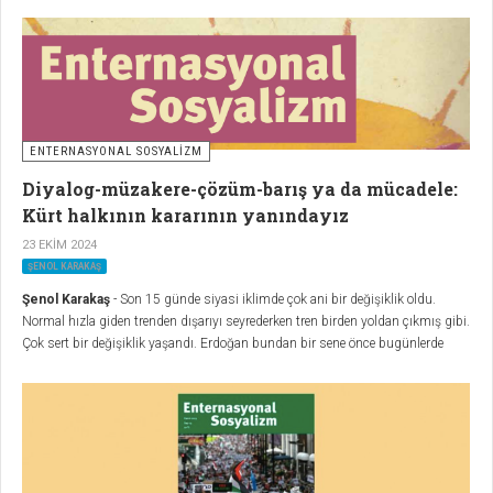
ENTERNASYONAL SOSYALİZM
Diyalog-müzakere-çözüm-barış ya da mücadele:
Kürt halkının kararının yanındayız
23 EKIM 2024
ŞENOL KARAKAŞ
Şenol Karakaş
- Son 15 günde siyasi iklimde çok ani bir değişiklik oldu.
Normal hızla giden trenden dışarıyı seyrederken tren birden yoldan çıkmış gibi.
Çok sert bir değişiklik yaşandı. Erdoğan bundan bir sene önce bugünlerde
Diyarbakır'da yeni bir süreç başlatmak için hamle yaptığında Devlet Bahçeli
sürecin başlamasını engellemişti.