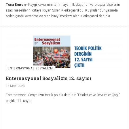
Tuna Emren
- Kaygı kavramını tanımlayan ilk düşünür, varoluşçu felsefenin
esas meselelerini ortaya koyan Soren Kierkegaard’du. Kuşkular dünyasında
acılar içinde kıvranmakta olan bireyi merkeze alan Kierkegaard da tıpkı
çağdaşları Karl Marx ve Friedrich Engels gibi felsefenin en büyük sistem
kurucularından Hegel ile hesaplaşmaya girişmiş, hatta yanlarına Bakunin’in
de eklendiği bu dörtlü aynı amfide bir araya gelip Alman idealist düşünür
Friedrich Wilhelm Schelling’in derslerine katılmıştı.
ENTERNASYONAL SOSYALİZM
Enternasyonal Sosyalizm 12. sayısı
16 MAY 2023
Enternasyonal Sosyalizm teorik-politik derginin “Felaketler ve Devrimler Çağı”
başlıklı 11. sayısı