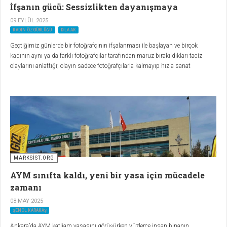
İfşanın gücü: Sessizlikten dayanışmaya
09 EYLÜL 2025
KADIN ÖZGÜRLÜĞÜ
DILA AK
Geçtiğimiz günlerde bir fotoğrafçının ifşalanması ile başlayan ve birçok
kadının aynı ya da farklı fotoğrafçılar tarafından maruz bırakıldıkları taciz
olaylarını anlattığı; olayın sadece fotoğrafçılarla kalmayıp hızla sanat
camiasından oyuncuların, radyocuların, yönetmenlerin, müzisyenlerin
ifşalandığı bir olaya dönüştü.
MARKSİST.ORG
AYM sınıfta kaldı, yeni bir yasa için mücadele
zamanı
08 MAY 2025
ŞENOL KARAKAŞ
Ankara’da AYM katliam yasasını görüşürken yüzlerce insan binanın