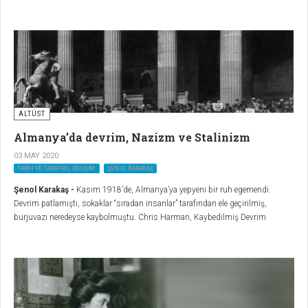
hükümetinin ekonomideki başarısızlıklarının yanına Kurucu Meclis’i kapatma
gibi hamlelerin eklenmesi, bu yöndeki argümanları popülerleştirdi...
ALTÜST
Almanya’da devrim, Nazizm ve Stalinizm
03 MAY 2020
TARIH VE TARIHSEL DEĞIŞIM
ŞENOL KARAKAŞ
Şenol Karakaş -
Kasım 1918’de, Almanya’ya yepyeni bir ruh egemendi.
Devrim patlamıştı, sokaklar “sıradan insanlar” tarafından ele geçirilmiş,
burjuvazi neredeyse kaybolmuştu. Chris Harman, Kaybedilmiş Devrim
kitabında, dönemin tanıklarından yaptığı alıntılarla, bu ruh halini şöyle
özetliyor: “Şık giysileri içinde beyler ya da hali vakti yerinde zarif giysili
hanımlar, sokağa çıkma cesareti gösteremiyorlardı. Sanki yer yarılmış ve
burjuvazi bir anda ortadan kaybolmuştu. Ortalıkta dolaşan yalnızca işçiler,
yani ücretli kölelerdi. Ama bu kez, silahlanmış durumdaydılar.”