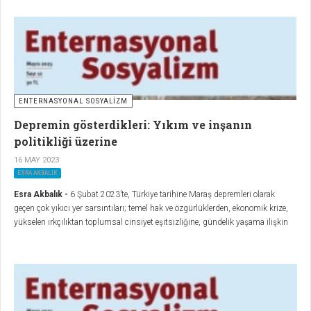
ENTERNASYONAL SOSYALİZM
Depremin gösterdikleri: Yıkım ve inşanın
politikliği üzerine
16 MAY 2023
ESRA AKBALIK
Esra Akbalık -
6 Şubat 2023’te, Türkiye tarihine Maraş depremleri olarak
geçen çok yıkıcı yer sarsıntıları; temel hak ve özgürlüklerden, ekonomik krize,
yükselen ırkçılıktan toplumsal cinsiyet eşitsizliğine, gündelik yaşama ilişkin
her alanda çok ciddi bir kırılma yarattı.