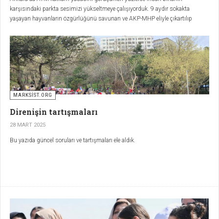
karşısındaki parkta sesimizi yükseltmeye çalışıyorduk. 9 aydır sokakta
yaşayan hayvanların özgürlüğünü savunan ve AKP-MHP eliyle çıkartılıp
Mansur Yavaş gibi CHP’lilerin de desteğiyle uygulanan ve esas olarak
hayvanları öldürmeyi amaçlayan katliam yasasının AYM tarafından nihayet
görüşüleceğini duyduğumuzda, umutlanmıştık.
MARKSİST.ORG
Direnişin tartışmaları
28 MART 2025
Bu yazıda güncel soruları ve tartışmaları ele aldık.