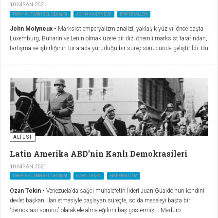
10 NISAN 2021
TARIH VE TARIHSEL DEĞIŞIM
JOHN MOLYNEUX
EMPERYALIZM
John Molyneux -
Marksist emperyalizm analizi, yaklaşık yüz yıl önce başta
Luxemburg, Buharin ve Lenin olmak üzere bir dizi önemli marksist tarafından,
tartışma ve işbirliğinin bir arada yürüdüğü bir süreç sonucunda geliştirildi. Bu
analiz, kapitalist gelişmenin mantığının, sistemin yeni bir uluslararası
emperyalist aşamaya ulaşmasına yol açtığını öne sürüyordu.
ALTÜST
Latin Amerika ABD’nin Kanlı Demokrasileri
10 NISAN 2021
TARIH VE TARIHSEL DEĞIŞIM
OZAN TEKIN
EMPERYALIZM
Ozan Tekin -
Venezuela’da sağcı muhalefetin lideri Juan Guaidó’nun kendini
devlet başkanı ilan etmesiyle başlayan süreçte, solda meseleyi başta bir
“demokrasi sorunu” olarak ele alma eğilimi baş göstermişti. Maduro