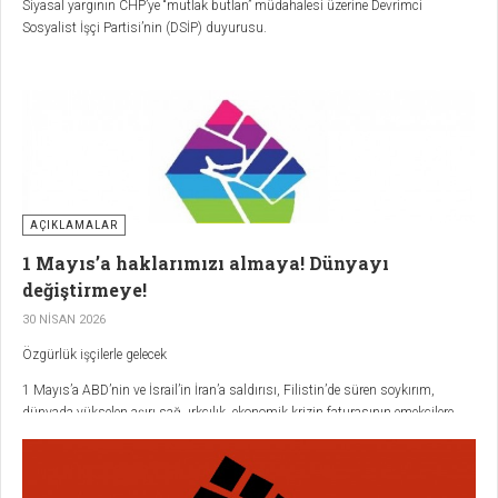
Siyasal yargının CHP’ye “mutlak butlan” müdahalesi üzerine Devrimci
Sosyalist İşçi Partisi’nin (DSİP) duyurusu.
AÇIKLAMALAR
1 Mayıs’a haklarımızı almaya! Dünyayı
değiştirmeye!
30 NISAN 2026
Özgürlük işçilerle gelecek
1 Mayıs’a ABD’nin ve İsrail’in İran’a saldırısı, Filistin’de süren soykırım,
dünyada yükselen aşırı sağ, ırkçılık, ekonomik krizin faturasının emekçilere
ödetilmesi, iklim krizi gibi gündemlerle giriyoruz.