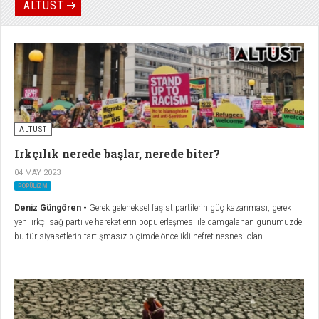
ALTÜST
ALTÜST
Irkçılık nerede başlar, nerede biter?
04 MAY 2023
POPÜLIZM
Deniz Güngören -
Gerek geleneksel faşist partilerin güç kazanması, gerek
yeni ırkçı sağ parti ve hareketlerin popülerleşmesi ile damgalanan günümüzde,
bu tür siyasetlerin tartışmasız biçimde öncelikli nefret nesnesi olan
göçmenlerle dayanışmayı ve bu dayanışmayı hak talepleri etrafında
siyasileştirmeyi, içinde bulunduğumuz dönemin en önemli politik ihtiyacı
olarak görüyoruz. Hepimiz Göçmeniz: Irkçılığa Hayır kampanyası bu amaçla
kuruldu.