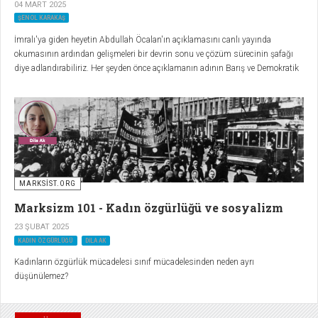
04 MART 2025
ŞENOL KARAKAŞ
İmralı'ya giden heyetin Abdullah Öcalan'ın açıklamasını canlı yayında
okumasının ardından gelişmeleri bir devrin sonu ve çözüm sürecinin şafağı
diye adlandırabiliriz. Her şeyden önce açıklamanın adının Barış ve Demokratik
Toplum İçin Çağrı olduğunu hatırlamakta fayda var.
MARKSİST.ORG
Marksizm 101 - Kadın özgürlüğü ve sosyalizm
23 ŞUBAT 2025
KADIN ÖZGÜRLÜĞÜ
DILA AK
Kadınların özgürlük mücadelesi sınıf mücadelesinden neden ayrı
düşünülemez?