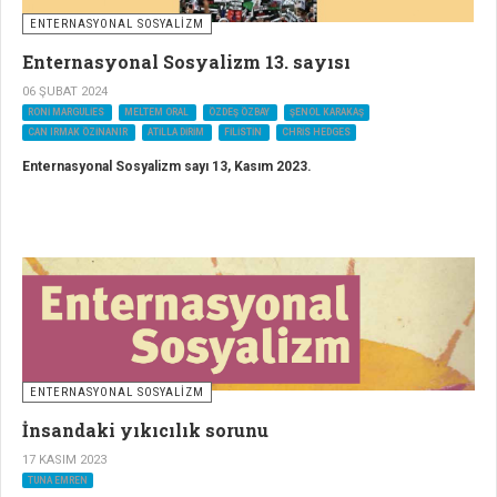
ENTERNASYONAL SOSYALİZM
Enternasyonal Sosyalizm 13. sayısı
06 ŞUBAT 2024
RONI MARGULIES
MELTEM ORAL
ÖZDEŞ ÖZBAY
ŞENOL KARAKAŞ
CAN IRMAK ÖZINANIR
ATILLA DIRIM
FILISTIN
CHRIS HEDGES
Enternasyonal Sosyalizm sayı 13, Kasım 2023.
ENTERNASYONAL SOSYALİZM
İnsandaki yıkıcılık sorunu
17 KASIM 2023
TUNA EMREN