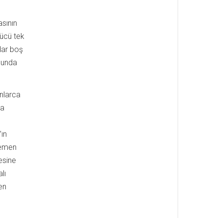
asının
gücü tek
dar boş
ubunda
onlarca
ca
’ın
gemen
mesine
lı
en