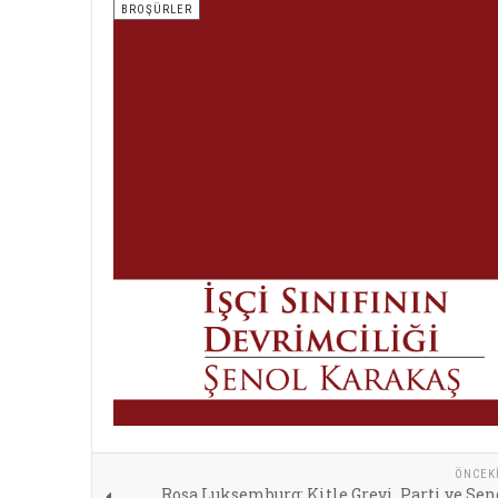
BROŞÜRLER
ÖNCEK
Rosa Luksemburg: Kitle Grevi, Parti ve Se