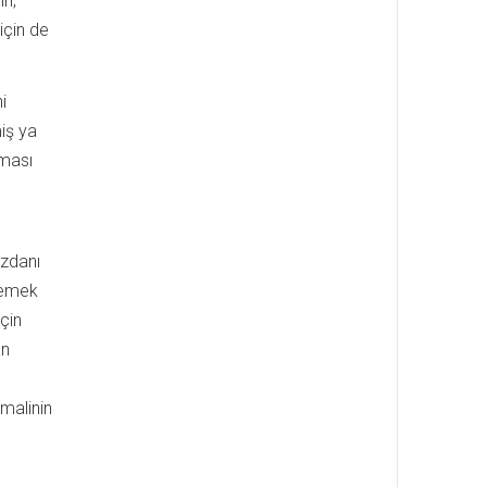
in,
için de
i
miş ya
yması
üzdanı
n emek
çin
an
imalinin