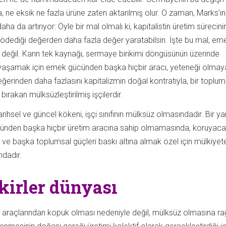
 ne eksik ne fazla ürüne zaten aktarılmış olur. O zaman, Marks’ın
ha da artırıyor: Öyle bir mal olmalı ki, kapitalistin üretim sürecini
e ödediği değerden daha fazla değer yaratabilsin. İşte bu mal, em
değil. Karın tek kaynağı, sermaye birikimi döngüsünün üzerinde
yaşamak için emek gücünden başka hiçbir aracı, yeteneği olmay
erinden daha fazlasını kapitalizmin doğal kontratıyla, bir toplum
ırakan mülksüzleştirilmiş işçilerdir.
 tarihsel ve güncel kökeni, işçi sınıfının mülksüz olmasındadır. Bir y
nden başka hiçbir üretim aracına sahip olmamasında, koruyacak
 ve başka toplumsal güçleri baskı altına almak özel için mülkiyet
ndadır.
kirler dünyası
tim araçlarından kopuk olması nedeniyle değil, mülksüz olmasına r