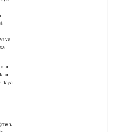
n
ek
an ve
sal
andan
 bir
e dayalı
ağmen,