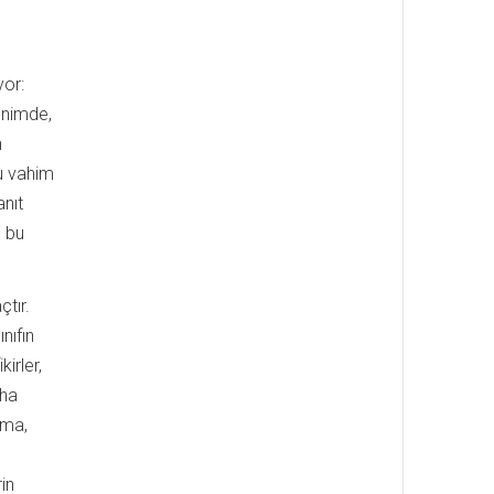
yor:
hnimde,
n
şu vahim
anıt
, bu
tır.
nıfın
irler,
aha
şma,
,
in