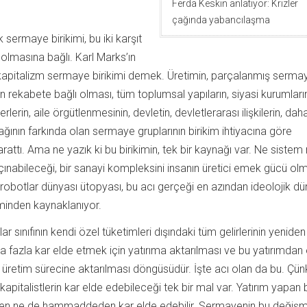
Ferda Keskin anlatıyor: Krizler
çağında yabancılaşma
k sermaye birikimi, bu iki karşıt
olmasına bağlı. Karl Marks’ın
ibi, kapitalizm sermaye birikimi demek. Üretimin, parçalanmış serma
n rekabete bağlı olması, tüm toplumsal yapıların, siyasi kurumların,
lerin, aile örgütlenmesinin, devletin, devletlerarası ilişkilerin, dah
ğının farkında olan sermaye gruplarının birikim ihtiyacına göre
arattı. Ama ne yazık ki bu birikimin, tek bir kaynağı var. Ne sistem
kaçınabileceği, bir sanayi kompleksini insanın üretici emek gücü o
robotlar dünyası ütopyası, bu acı gerçeği en azından ideolojik d
inden kaynaklanıyor.
r sınıfının kendi özel tüketimleri dışındaki tüm gelirlerinin yenide
a fazla kar elde etmek için yatırıma aktarılması ve bu yatırımdan
n üretim sürecine aktarılması döngüsüdür. İşte acı olan da bu. Çün
talistlerin kar elde edebileceği tek bir mal var. Yatırım yapan b
rden ne de hammaddeden kar elde edebilir. Sermayenin bu değiş