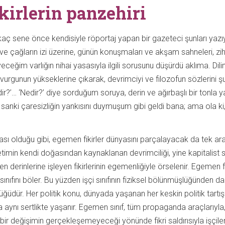
kirlerin panzehiri
aç sene önce kendisiyle röportaj yapan bir gazeteci şunları yazı
 ve çağların izi üzerine, günün konuşmaları ve akşam sahneleri, zi
yeceğim varlığın nihai yasasıyla ilgili sorusunu düşürdü aklıma. Dili
e vurgunun yükseklerine çıkarak, devrimciyi ve filozofun sözlerini 
ir?’… ‘Nedir?’ diye sorduğum soruya, derin ve ağırbaşlı bir tonla y
 sanki çaresizliğin yankısını duymuşum gibi geldi bana; ama ola ki
ı olduğu gibi, egemen fikirler dünyasını parçalayacak da tek araç
 üretimin kendi doğasından kaynaklanan devrimciliği, yine kapitalist sı
n derinlerine işleyen fikirlerinin egemenliğiyle örselenir. Egemen fik
sınıfını böler. Bu yüzden işçi sınıfının fiziksel bölünmüşlüğünden d
lüğüdür. Her politik konu, dünyada yaşanan her keskin politik tartı
 da aynı sertlikte yaşanır. Egemen sınıf, tüm propaganda araçlarıyla
 bir değişimin gerçekleşemeyeceği yönünde fikri saldırısıyla işçiler