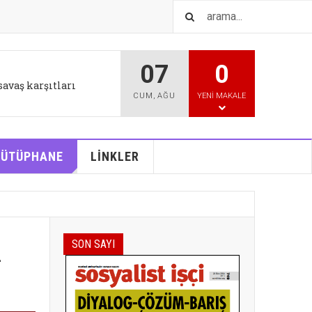
07
0
IŞTIR
l tutum değişikliği bizi
CUM
,
AĞU
YENI MAKALE
KÜTÜPHANE
LİNKLER
i
SON SAYI