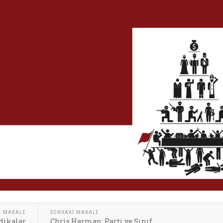
I MAKALE
SONRAKI MAKALE
ndikalar
Chris Harman: Parti ve Sınıf