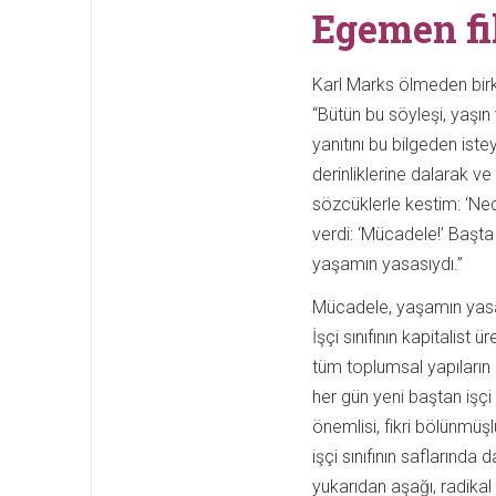
Egemen fi
Karl Marks ölmeden birk
“Bütün bu söyleşi, yaşın
yanıtını bu bilgeden iste
derinliklerine dalarak v
sözcüklerle kestim: ‘Ned
verdi: ‘Mücadele!’ Başta
yaşamın yasasıydı.”
Mücadele, yaşamın yasas
İşçi sınıfının kapitalist
tüm toplumsal yapıların e
her gün yeni baştan işçi 
önemlisi, fikri bölünmüş
işçi sınıfının saflarında
yukarıdan aşağı, radikal