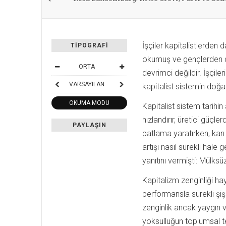
İşçiler kapitalistlerden 
TIPOGRAFI
okumuş ve gençlerden d
ORTA
devrimci değildir. İşçile
VARSAYILAN
kapitalist sistemin doğa
OKUMA MODU
Kapitalist sistem tarihin 
hızlandırır, üretici güçl
PAYLAŞIN
patlama yaratırken, karı
artışı nasıl sürekli hal
yanıtını vermişti: Mülksü
Kapitalizm zenginliği ha
performansla sürekli şişi
zenginlik ancak yaygın v
yoksulluğun toplumsal 