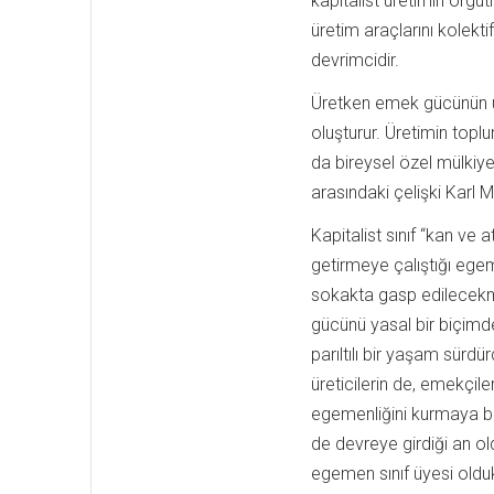
kapitalist üretimin örgüt
üretim araçlarını kolekti
devrimcidir.
Üretken emek gücünün ür
oluşturur. Üretimin toplu
da bireysel özel mülkiyet
arasındaki çelişki Karl M
Kapitalist sınıf “kan ve
getirmeye çalıştığı egem
sokakta gasp edilecekmiş
gücünü yasal bir biçimde
parıltılı bir yaşam sürd
üreticilerin de, emekçile
egemenliğini kurmaya baş
de devreye girdiği an ol
egemen sınıf üyesi oldukla