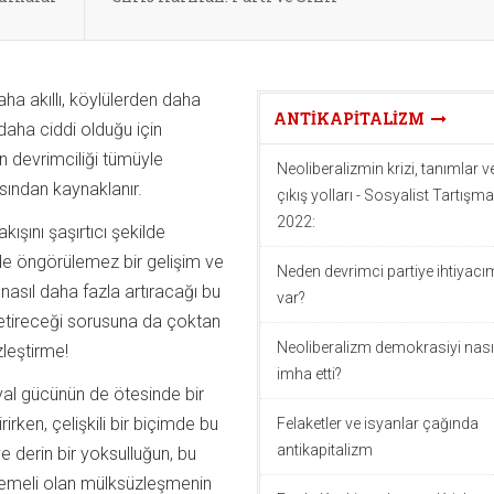
daha akıllı, köylülerden daha
ANTIKAPITALIZM
aha ciddi olduğu için
rin devrimciliği tümüyle
Neoliberalizmin krizi, tanımlar v
sından kaynaklanır.
çıkış yolları - Sosyalist Tartışma
2022:
akışını şaşırtıcı şekilde
erde öngörülemez bir gelişim ve
Neden devrimci partiye ihtiyacı
 nasıl daha fazla artıracağı bu
var?
e getireceği sorusuna da çoktan
Neoliberalizm demokrasiyi nası
zleştirme!
imha etti?
yal gücünün de ötesinde bir
rirken, çelişkili bir biçimde bu
Felaketler ve isyanlar çağında
antikapitalizm
e derin bir yoksulluğun, bu
temeli olan mülksüzleşmenin