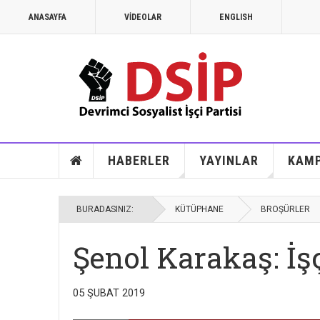
ANASAYFA
VİDEOLAR
ENGLISH
MAYIS 1968
1968: Vietnam, Angola ve savaş k
HABERLER
YAYINLAR
KAM
BURADASINIZ:
KÜTÜPHANE
BROŞÜRLER
Şenol Karakaş: İşç
05 ŞUBAT 2019