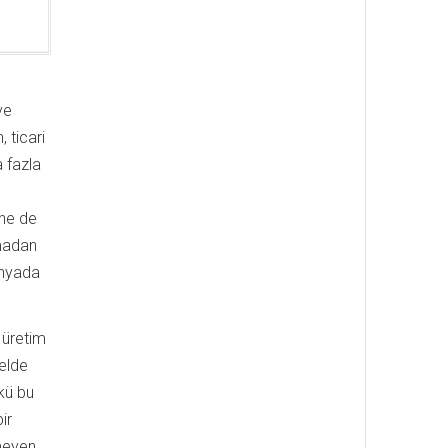
ye
 ticari
a fazla
 ne de
lmadan
ünyada
n üretim
 elde
kü bu
ir
meyen