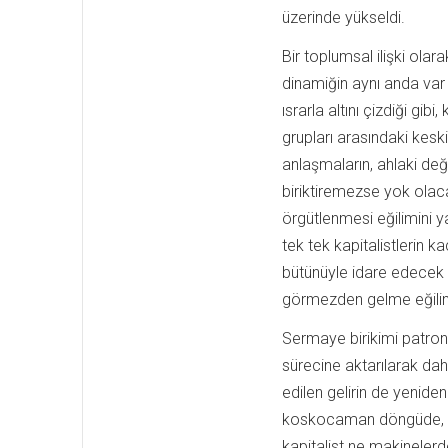
üzerinde yükseldi.
Bir toplumsal ilişki olara
dinamiğin aynı anda var 
ısrarla altını çizdiği g
grupları arasındaki keski
anlaşmaların, ahlaki değer
biriktiremezse yok olaca
örgütlenmesi eğilimini y
tek tek kapitalistlerin 
bütünüyle idare edecek 
görmezden gelme eğilim
Sermaye birikimi patronla
sürecine aktarılarak dah
edilen gelirin de yenide
koskocaman döngüde, kapi
kapitalist ne makinele