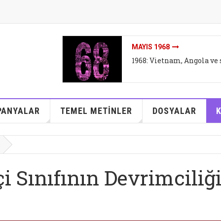
İKLIMI DEĞIL SISTEMI DEĞ
arşıtları
İklim mitleri I - Bireyse
kurtarabilir mi?
PANYALAR
TEMEL METİNLER
DOSYALAR
i Sınıfının Devrimciliğ