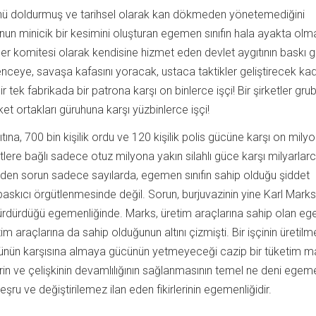
ünü doldurmuş ve tarihsel olarak kan dökmeden yönetemediğini
un minicik bir kesimini oluşturan egemen sınıfın hala ayakta olm
ller komitesi olarak kendisine hizmet eden devlet aygıtının baskı 
enceye, savaşa kafasını yoracak, ustaca taktikler geliştirecek ka
 tek fabrikada bir patrona karşı on binlerce işçi! Bir şirketler gr
ket ortakları güruhuna karşı yüzbinlerce işçi!
ıtına, 700 bin kişilik ordu ve 120 kişilik polis gücüne karşı on mily
lere bağlı sadece otuz milyona yakın silahlı güce karşı milyarlar
zden sorun sadece sayılarda, egemen sınıfın sahip olduğu şiddet
baskıcı örgütlenmesinde değil. Sorun, burjuvazinin yine Karl Marks
a sürdürdüğü egemenliğinde. Marks, üretim araçlarına sahip olan e
etim araçlarına da sahip olduğunun altını çizmişti. Bir işçinin üretil
rünün karşısına almaya gücünün yetmeyeceği cazip bir tüketim ma
rin ve çelişkinin devamlılığının sağlanmasının temel ne deni egem
meşru ve değiştirilemez ilan eden fikirlerinin egemenliğidir.