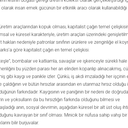
lenmesinin doğası gereği üretimi kolektif olarak gerçekleştirdiği iç
f olarak insan emek gücünün bir etkinlik aracı olarak kullanabildiği 
etim araçlarından kopuk olması, kapitalist çağın temel çelişkisin
msal ve küresel karakteriyle, üretim araçları üzerindeki genişletil
 hakları nedeniyle patronlar sınıfının ürünlere ve zenginliğe el ko
arks’a göre kapitalist çağın en temel çelişkisi.
 ateşle”, bombalar ve katliamla, savaşlar ve işkenceyle sürekli hale
enliğini bu yüzden parası her an elinden koparılıp alınacakmış, c
 gibi kaygı ve panikle izler. Çünkü, iş akdi imzaladığı her işçini
 çaldığının ve bütün hırsızlar arasından en utanmaz hırsız olduğu i
ürdüğünün farkındadır. Kaygısının ve paniğinin bir nedeni de doğrud
rin ve yoksulların da bu hırsızlığın farkında olduğunu bilmesi ve
ladığı anın, sosyal devrimin, aşağıdan küresel bir alt üst oluş iht
duğunu kavrayan bir sınıf olması. Minicik bir nüfusa sahip vahşi bir
rını bilir burjuvalar.