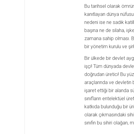
Bu tarihsel olarak ömr
kanıtlayan dünya nüfusun
nedeni ise ne sadık kati
başına ne de silaha, işk
zamana sahip olması. Bir
bir yönetim kurulu ve şir
Bir ülkede bir devlet ayg
işçi! Tüm dünyada devlet
doğrudan üretici! Bu yü
araçlarında ve devletin 
işaret ettiği bir aland
sınıfların entelektüel ür
katkıda bulunduğu bir ü
olarak çıkmasındaki sihi
sınıfın bu sihiri olağan, 