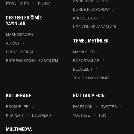
ANTIKAPITALISTLER
ETKINLIKLER
DÜNYA
DURDE PLATFORMU
DESTEKLEDIĞIMIZ
KÜRESEL BAK
YAYINLAR
HRANT'IN ARKADAŞLARI
MARKSIST.ORG
TEMEL METINLER
ALTÜST
SOSYALIST İŞÇI
MAKALELER
ENTERNASYONAL SOSYALIZM
RÖPORTAJLAR
BELGELER
TEMEL FIKIRLERIMIZ
KÜTÜPHANE
BIZI TAKIP EDIN
BROŞÜRLER
FACEBOOK
TWITTER
KITAPLAR
DOSYALAR
YOUTUBE
RSS
MULTIMEDYA