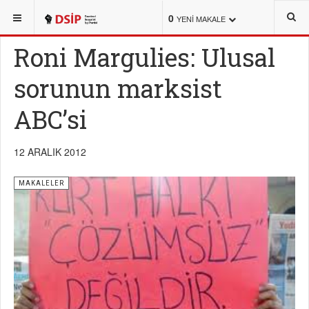
BURADASINIZ:
TEMEL METİNLER
MAKALELER
0
YENI MAKALE
Roni Margulies: Ulusal
sorunun marksist
ABC’si
12 ARALIK 2012
MAKALELER