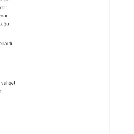
idar
ayvan
okağa
rlardı.
e vahşet
n