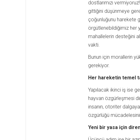
dostlarımızı vermiyoruz
gittiğini düşünmeye gere
çoğunluğunu harekete ge
örgütlenebildiğimiz her 
mahallelerin desteğini a
vakti.
Bunun için morallerin y
gerekiyor.
Her hareketin temel 
Yapılacak ikinci iş ise 
hayvan özgürleşmesi dir
insanın, otoriter dalgaya
özgürlüğü mücadelesinin
Yeni bir yasa için dire
Üçüncü adım ise bir az