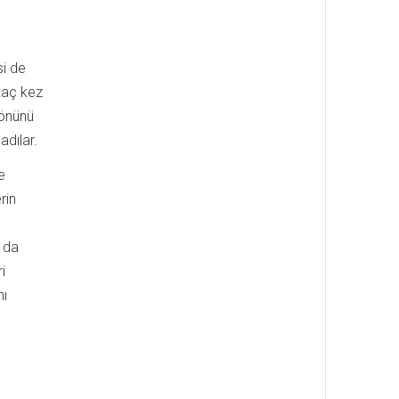
si de
rkaç kez
 önünü
adılar.
e
rin
 da
i
nı