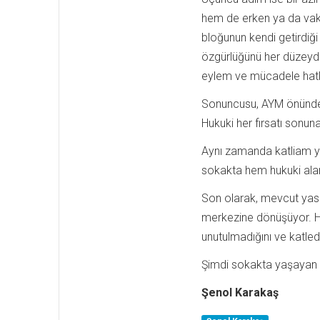
hem de erken ya da vakti
bloğunun kendi getirdiği 
özgürlüğünü her düzeyde
eylem ve mücadele hatl
Sonuncusu, AYM önünde a
Hukuki her fırsatı sonun
Aynı zamanda katliam y
sokakta hem hukuki ala
Son olarak, mevcut yasa
merkezine dönüşüyor. Her
unutulmadığını ve katled
Şimdi sokakta yaşayan 
Şenol Karakaş