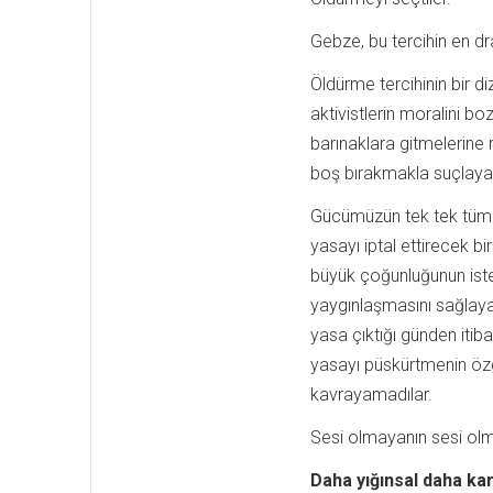
Gebze, bu tercihin en dr
Öldürme tercihinin bir di
aktivistlerin moralini b
barınaklara gitmelerine 
boş bırakmakla suçlayara
Gücümüzün tek tek tüm 
yasayı iptal ettirecek b
büyük çoğunluğunun istek
yaygınlaşmasını sağlay
yasa çıktığı günden itiba
yasayı püskürtmenin özg
kavrayamadılar.
Sesi olmayanın sesi olma
Daha yığınsal daha kar