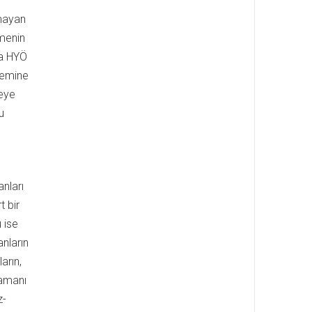
lmayan
imenin
da HYÖ
nemine
leye
u
anları
 bir
 ise
nların
arın,
zamanı
z-