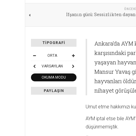
ÖNCEK
İfşanın gücü: Sessizlikten day
Ankara’da AYM k
TIPOGRAFI
karşısındaki par
ORTA
yaşayan hayvanl
VARSAYILAN
Mansur Yavaş gib
OKUMA MODU
hayvanları öldü
nihayet görüşü
PAYLAŞIN
Umut etme hakkımızı ku
AYM iptal etse bile AYM’
düşünmemiştik.