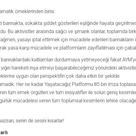
amatik örneklerinden birisi.
zi barınakta, sokakta şiddet gösterileri eşliğinde hayata geçirilme
ozdu. Bu aktivistler arasında sağcı ve şımarık olanlar, toplamda bi
rağmen, yasayı iptal ettirmek için mücadele edenleri barınakların
k yasa karşı mücadele ve platformların zayıflatılması için çabal
barınaklardaki katliamları durdurmaya yetmeyeceği fakat AYM’y
ir yığın hareketi inşa etmeyi başarabileceğimiz yönündeki aktivistle
lerine uygun olan perspektifin çok daha etkin bir şekilde
amadık. Her ne kadar Yaşatacağız Platformu 85 bin imza toplasa
ren tüm emek örgütleri ve tüm inisiyatifler ile solun geniş kesimler
ürlük mücadelesi veren tüm toplumsal kesimlerin lehine olacağı
zsan, senin de sesini kısarlar!
arlı