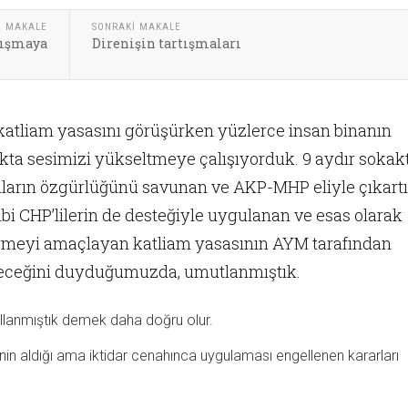
I MAKALE
SONRAKI MAKALE
anışmaya
Direnişin tartışmaları
atliam yasasını görüşürken yüzlerce insan binanın
kta sesimizi yükseltmeye çalışıyorduk. 9 aydır sokak
arın özgürlüğünü savunan ve AKP-MHP eliyle çıkartı
i CHP’lilerin de desteğiyle uygulanan ve esas olarak
rmeyi amaçlayan katliam yasasının AYM tarafından
leceğini duyduğumuzda, umutlanmıştık.
llanmıştık demek daha doğru olur.
nin aldığı ama iktidar cenahınca uygulaması engellenen kararları