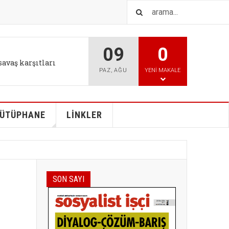
09
0
IŞTIR
l tutum değişikliği bizi
PAZ
,
AĞU
YENI MAKALE
ÜTÜPHANE
LİNKLER
SON SAYI