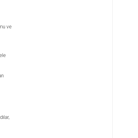
rmu ve
ele
an
ılar,