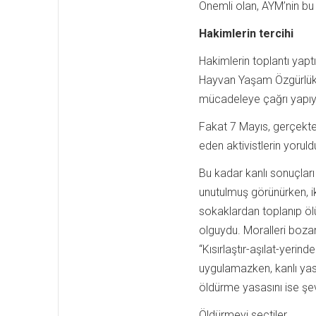
Önemli olan, AYM’nin bu 
Hakimlerin tercihi
Hakimlerin toplantı yap
Hayvan Yaşam Özgürlük İn
mücadeleye çağrı yapıy
Fakat 7 Mayıs, gerçekte
eden aktivistlerin yorul
Bu kadar kanlı sonuçlar
unutulmuş görünürken, ikt
sokaklardan toplanıp öl
olguydu. Moralleri bozan
“Kısırlaştır-aşılat-yeri
uygulamazken, kanlı yas
öldürme yasasını ise şev
Öldürmeyi seçtiler.