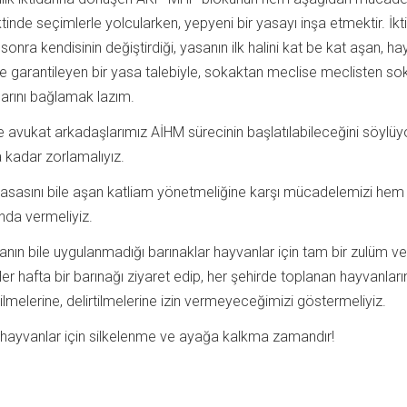
nde seçimlerle yolcularken, yepyeni bir yasayı inşa etmektir. İkt
sonra kendisinin değiştirdiği, yasanın ilk halini kat be kat aşan, h
 garantileyen bir yasa talebiyle, sokaktan meclise meclisten s
arını bağlamak lazım.
vukat arkadaşlarımız AİHM sürecinin başlatılabileceğini söylüyo
a kadar zorlamalıyız.
asasını bile aşan katliam yönetmeliğine karşı mücadelemizi hem
nda vermeliyiz.
nın bile uygulanmadığı barınaklar hayvanlar için tam bir zulüm v
 hafta bir barınağı ziyaret edip, her şehirde toplanan hayvanları
ilmelerine, delirtilmelerine izin vermeyeceğimizi göstermeliyiz.
hayvanlar için silkelenme ve ayağa kalkma zamandır!