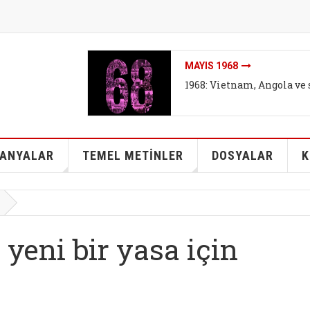
İKLIMI DEĞIL SISTEMI DEĞ
İklim mitleri I - Bireyse
kurtarabilir mi?
ANYALAR
TEMEL METİNLER
DOSYALAR
K
 yeni bir yasa için