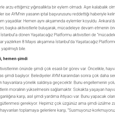
 arzu ettiğimiz yığınsallıkta bir eylem olmadı. Aşırı kalabalık o
tler ise AYM’nin yasanın iptal başvurusunu reddettiği haberiyle kel
kım yaşadılar. Hemen aynı akşamında eylemler koyuldu. Ankara’
leri, başka aktivistlerle buluşarak, mücadeleye devam etmenin ö
e İstanbul’a dönen Yaşatacağız Platformu aktivistleri de “mücade
rlar yazılırken 8 Mayıs akşamına İstanbul’da Yaşatacağız Platform
yapılmıştı bile.
i, hemen şimdi
ivistlerinin önünde şimdi çok esaslı bir görev var. Öncelikle, hayv
 şimdi başlıyor. Belediyeler AYM kararından sonra çok daha sert
 hayvanlara yönelik saldırıya geçecektir. Bunu engellemenin yolu
tlerin moralinin yükselmesini sağlamaktır. Sokakta yaşayan hayva
rganlığına karşı, asıl şimdi yardıma ihtiyacı var. Bunu yapacak olanl
gütlenmesi gerekiyor. Hepimiz çok üzgünüz ama şimdi üzülme 
 hayvanları toplamaya gelenlere karşı, “Susmuyoruz-korkmuyoru