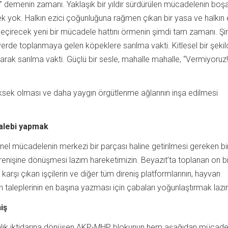
!” demenin zamanı. Yaklaşık bir yıldır sürdürülen mücadelenin boş
k yok. Halkın ezici çoğunluğuna rağmen çıkan bir yasa ve halkın 
çirecek yeni bir mücadele hattını örmenin şimdi tam zamanı. Şi
yerde toplanmaya gelen köpeklere sarılma vakti. Kitlesel bir şekil
larak sarılma vakti. Güçlü bir sesle, mahalle mahalle, “Vermiyoru
üksek olması ve daha yaygın örgütlenme ağlarının inşa edilmesi
talebi yapmak
genel mücadelenin merkezi bir parçası haline getirilmesi gereken bi
enişine dönüşmesi lazım hareketimizin. Beyazıt’ta toplanan on b
 karşı çıkan işçilerin ve diğer tüm direniş platformlarının, hayvan
 taleplerinin en başına yazması için çabaları yoğunlaştırmak lazı
niş
ınlık iktidarına dönüşen AKP-MHP blokunun hem aşağıdan mücade