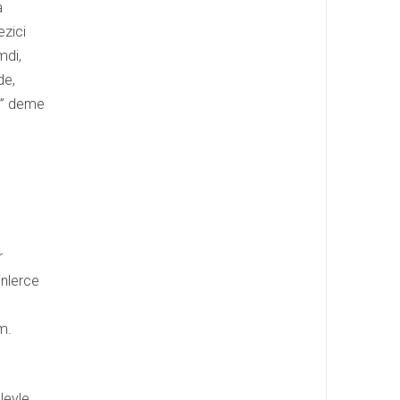
a
ezici
mdi,
de,
z!” deme
r
inlerce
m.
leyle