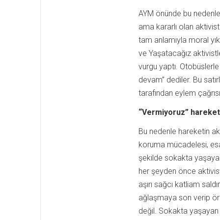
AYM önünde bu nedenlerle
ama kararlı olan aktivis
tam anlamıyla moral yı
ve Yaşatacağız aktivist
vurgu yaptı. Otobüslerl
devam” dediler. Bu satı
tarafından eylem çağrısı 
“Vermiyoruz” hareket
Bu nedenle hareketin akt
koruma mücadelesi, esas
şekilde sokakta yaşayan
her şeyden önce aktivis
aşırı sağcı katliam saldı
ağlaşmaya son verip ör
değil. Sokakta yaşayan