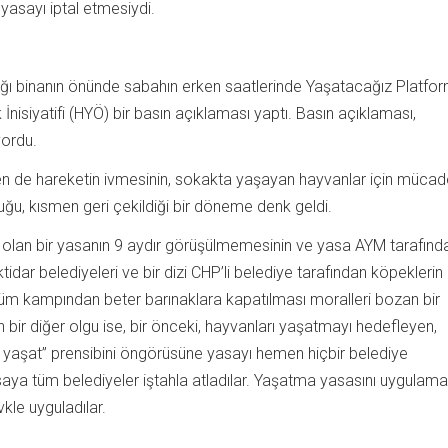
yasayı iptal etmesiydi.
tığı binanın önünde sabahın erken saatlerinde Yaşatacağız Platfo
isiyatifi (HYÖ) bir basın açıklaması yaptı. Basın açıklaması,
ordu.
n de hareketin ivmesinin, sokakta yaşayan hayvanlar için mücad
duğu, kısmen geri çekildiği bir döneme denk geldi.
ı olan bir yasanın 9 aydır görüşülmemesinin ve yasa AYM tarafınd
idar belediyeleri ve bir dizi CHP’li belediye tarafından köpeklerin
üm kampından beter barınaklara kapatılması moralleri bozan bir
 bir diğer olgu ise, bir önceki, hayvanları yaşatmayı hedefleyen,
nde yaşat” prensibini öngörüsüne yasayı hemen hiçbir belediye
aya tüm belediyeler iştahla atladılar. Yaşatma yasasını uygulamad
kle uyguladılar.