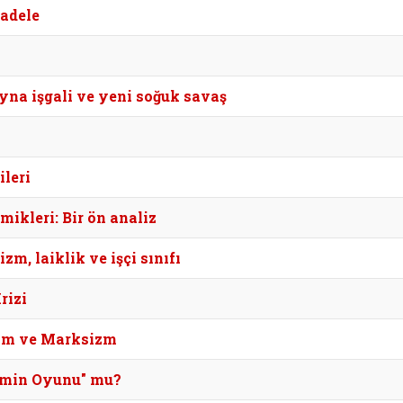
cadele
yna işgali ve yeni soğuk savaş
leri
ikleri: Bir ön analiz
, laiklik ve işçi sınıfı
rizi
izm ve Marksizm
zmin Oyunu" mu?