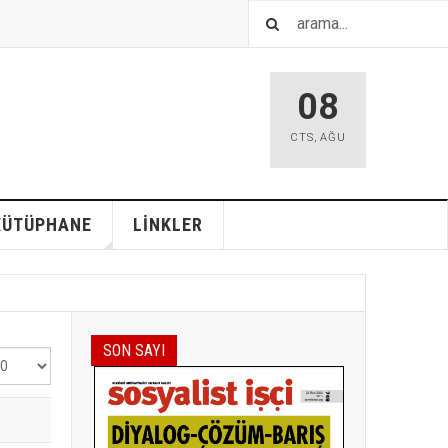
08
CTS
,
AĞU
KÜTÜPHANE
LİNKLER
SON SAYI
ter