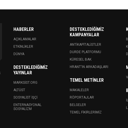
HABERLER
DESTEKLEDIĞIMIZ
KAMPANYALAR
AÇIKLAMALAR
ANTIKAPITALISTLER
ETKINLIKLER
K
DURDE PLATFORMU
DÜNYA
KÜRESEL BAK
DESTEKLEDIĞIMIZ
HRANT'IN ARKADAŞLARI
YAYINLAR
k
V
TEMEL METINLER
MARKSIST.ORG
ALTÜST
MAKALELER
SOSYALIST İŞÇI
RÖPORTAJLAR
İ
ENTERNASYONAL
BELGELER
L
SOSYALIZM
TEMEL FIKIRLERIMIZ