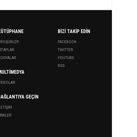
KÜTÜPHANE
BIZI TAKIP EDIN
BROŞÜRLER
FACEBOOK
ITAPLAR
TWITTER
DOSYALAR
YOUTUBE
RSS
MULTIMEDYA
IDEOLAR
BAĞLANTIYA GEÇIN
LETIŞIM
INKLER