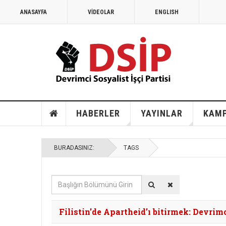
ANASAYFA
VİDEOLAR
ENGLISH
HABERLER
YAYINLAR
KAM
BURADASINIZ:
TAGS
Başlığın
Bölümünü
Girin
Filistin’de Apartheid’ı bitirmek: Devrimci