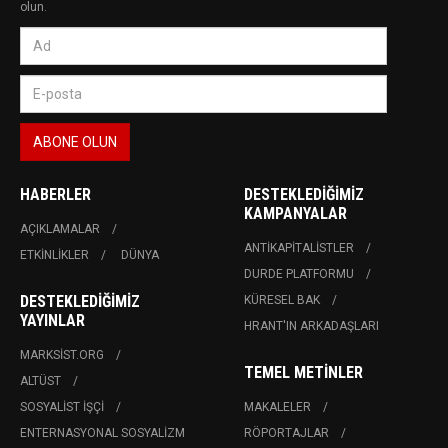
olun.
HABERLER
DESTEKLEDIĞIMIZ
KAMPANYALAR
AÇIKLAMALAR
ANTIKAPITALISTLER
ETKINLIKLER
DÜNYA
DURDE PLATFORMU
DESTEKLEDIĞIMIZ
KÜRESEL BAK
YAYINLAR
HRANT'IN ARKADAŞLARI
MARKSIST.ORG
TEMEL METINLER
ALTÜST
SOSYALIST İŞÇI
MAKALELER
ENTERNASYONAL SOSYALIZM
RÖPORTAJLAR