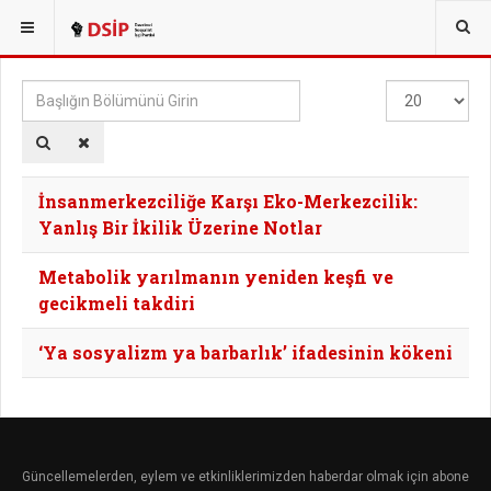
BURADASINIZ:
TAGS
Başlığın
Göster
Bölümünü
#
Girin
İnsanmerkezciliğe Karşı Eko-Merkezcilik:
Yanlış Bir İkilik Üzerine Notlar
Metabolik yarılmanın yeniden keşfi ve
gecikmeli takdiri
‘Ya sosyalizm ya barbarlık’ ifadesinin kökeni
Güncellemelerden, eylem ve etkinliklerimizden haberdar olmak için abone