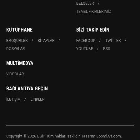
BELGELER
TEMEL FIKIRLERIMIZ
KÜTÜPHANE
BIZI TAKIP EDIN
BROŞÜRLER
KITAPLAR
FACEBOOK
TWITTER
DOSYALAR
YOUTUBE
RSS
MULTIMEDYA
VIDEOLAR
BAĞLANTIYA GEÇIN
İLETIŞIM
LINKLER
Copyright © 2026 DSİP. Tüm hakları saklıdır. Tasarım JoomlArt.com.