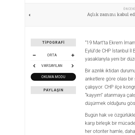
ÖNCEK
Açlık zammı kabul e
“19 Mart’ta Ekrem İmamo
TIPOGRAFI
Eylül’de CHP İstanbul İl 
ORTA
yasaklarıyla yeni bir düz
VARSAYILAN
Bir azınlık iktidarı dur
OKUMA MODU
anketlere göre olası b
çalışıyor. CHP ilçe kongr
PAYLAŞIN
“kayyım” atanmaya çalışı
düşürmek olduğunu göster
Bugün hak ve özgürlükle
karşı birleşik bir mücad
her otoriter hamle, daha 