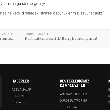
 yasakları gündeme getiriyor.
esine karşı direnecek, siyasal özgürlüklerimizi savunacağız.”
I MAKALE
SONRAKI MAKALE
dilemez
Kürt halkına eşitlik! Barış hemen şimdi!
HABERLER
DESTEKLEDIĞIMIZ
KAMPANYALAR
AÇIKLAMALAR
ANTIKAPITALISTLER
ETKINLIKLER
K
DURDE PLATFORMU
DÜNYA
KÜRESEL BAK