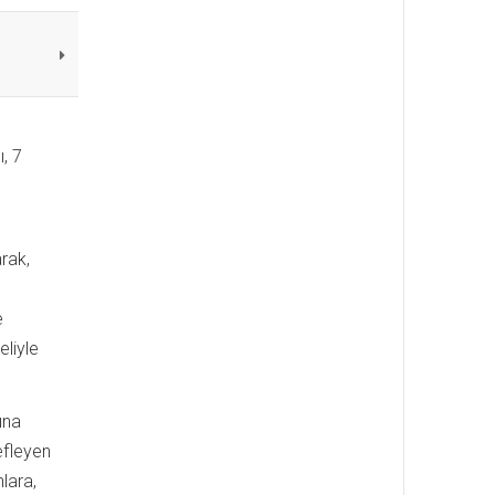
, 7
arak,
e
eliyle
ına
efleyen
nlara,