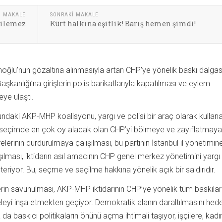
I MAKALE
SONRAKI MAKALE
dilemez
Kürt halkına eşitlik! Barış hemen şimdi!
ğlu’nun gözaltına alınmasıyla artan CHP’ye yönelik baskı dalgası
Başkanlığı’na girişlerin polis barikatlarıyla kapatılması ve eylem
eye ulaştı.
umundaki AKP-MHP koalisyonu, yargı ve polisi bir araç olarak kullan
ir seçimde en çok oy alacak olan CHP’yi bölmeye ve zayıflatmaya
elerinin durdurulmaya çalışılması, bu partinin İstanbul il yönetimin
lması, iktidarın asıl amacının CHP genel merkez yönetimini yargı 
iyor. Bu, seçme ve seçilme hakkına yönelik açık bir saldırıdır.
rin savunulması, AKP-MHP iktidarının CHP’ye yönelik tüm baskılar
eleyi inşa etmekten geçiyor. Demokratik alanın daraltılmasını hed
da baskıcı politikaların önünü açma ihtimali taşıyor, işçilere, kadı