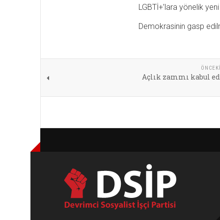
LGBTİ+’lara yönelik yeni
Demokrasinin gasp edilm
ÖNCEK
Açlık zammı kabul e