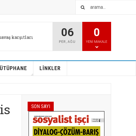
06
0
savaş karşıtları
PER
,
AĞU
YENI MAKALE
ÜTÜPHANE
LİNKLER
is
SON SAYI