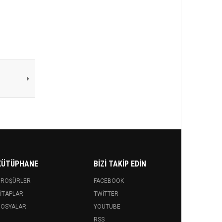
KÜTÜPHANE
BIZI TAKIP EDIN
BROŞÜRLER
FACEBOOK
ITAPLAR
TWITTER
DOSYALAR
YOUTUBE
RSS