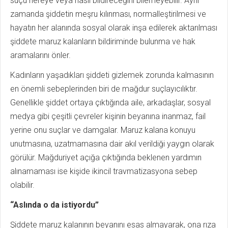
suçu nereye veya nasıl bildireceğini bilemeyebilir. Aynı
zamanda şiddetin meşru kılınması, normalleştirilmesi ve
hayatın her alanında sosyal olarak inşa edilerek aktarılması
şiddete maruz kalanların bildiriminde bulunma ve hak
aramalarını önler.
Kadınların yaşadıkları şiddeti gizlemek zorunda kalmasının
en önemli sebeplerinden biri de mağdur suçlayıcılıktır.
Genellikle şiddet ortaya çıktığında aile, arkadaşlar, sosyal
medya gibi çeşitli çevreler kişinin beyanına inanmaz, fail
yerine onu suçlar ve damgalar. Maruz kalana konuyu
unutmasına, uzatmamasına dair akıl verildiği yaygın olarak
görülür. Mağduriyet açığa çıktığında beklenen yardımın
alınamaması ise kişide ikincil travmatizasyona sebep
olabilir.
“Aslında o da istiyordu”
Şiddete maruz kalanının beyanını esas almayarak, ona rıza