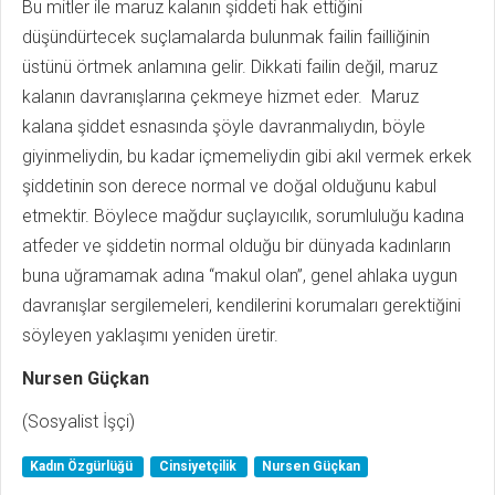
Bu mitler ile maruz kalanın şiddeti hak ettiğini
düşündürtecek suçlamalarda bulunmak failin failliğinin
üstünü örtmek anlamına gelir. Dikkati failin değil, maruz
kalanın davranışlarına çekmeye hizmet eder. Maruz
kalana şiddet esnasında şöyle davranmalıydın, böyle
giyinmeliydin, bu kadar içmemeliydin gibi akıl vermek erkek
şiddetinin son derece normal ve doğal olduğunu kabul
etmektir. Böylece mağdur suçlayıcılık, sorumluluğu kadına
atfeder ve şiddetin normal olduğu bir dünyada kadınların
buna uğramamak adına “makul olan”, genel ahlaka uygun
davranışlar sergilemeleri, kendilerini korumaları gerektiğini
söyleyen yaklaşımı yeniden üretir.
Nursen Güçkan
(Sosyalist İşçi)
Kadın Özgürlüğü
Cinsiyetçilik
Nursen Güçkan