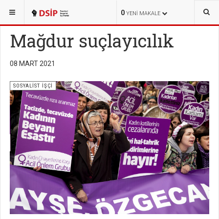
BURADASINIZ:
YAYINLAR
SOSYALİST İŞÇİ
0
YENI MAKALE
Mağdur suçlayıcılık
08 MART 2021
SOSYALİST İŞÇİ