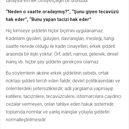
tahayyül etmek cinsiyetçiliğin bir ürünüdür.
“Neden o saatte oradaymış?”, “Şunu giyen tecavüzü
hak eder”, “Bunu yapan tacizi hak eder”
Hiç kimseye şiddetin hiçbir biçimini uygulanamaz.
Kadınların giysileri, gülüşleri, davranışları, mesleği, hangi
saatte nerede olduğu ile kadın cinayetleri, erkek şiddeti
arasında bir ilişki yoktur. Örf, adet, namus, gelenek, dinsel
inanış vb. hiçbir şey şiddetin gerekçesi olamaz.
Bu söylemlerin aksine erkek şiddetinin sebebi, ortak
noktası şiddeti tercih eden faildir; devlet politikasındaki ve
önlemlerdeki yetersizliklerdir; adil yargılama yapmayıp
katillere, tacizcilere, tecavüzcülere, istismarcılara caydırıcı
cezalar vermeyen, onları tahliye eden hukuk sistemidir;
toplumda normlar ve yanlış inanışlar yoluyla şiddetin
normalleştirilmesidir.