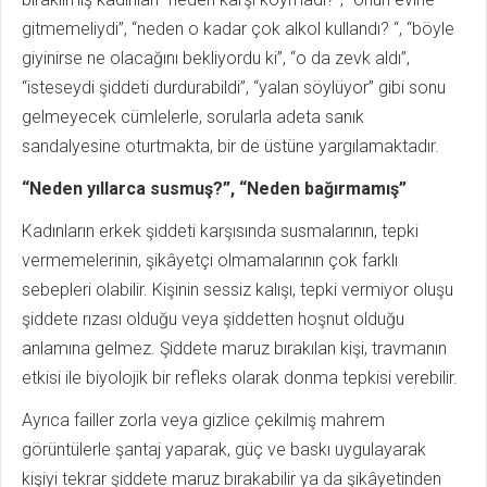
gitmemeliydi”, “neden o kadar çok alkol kullandı? “, “böyle
giyinirse ne olacağını bekliyordu ki”, “o da zevk aldı”,
“isteseydi şiddeti durdurabildi”, “yalan söylüyor” gibi sonu
gelmeyecek cümlelerle, sorularla adeta sanık
sandalyesine oturtmakta, bir de üstüne yargılamaktadır.
“Neden yıllarca susmuş?”, “Neden bağırmamış”
Kadınların erkek şiddeti karşısında susmalarının, tepki
vermemelerinin, şikâyetçi olmamalarının çok farklı
sebepleri olabilir. Kişinin sessiz kalışı, tepki vermiyor oluşu
şiddete rızası olduğu veya şiddetten hoşnut olduğu
anlamına gelmez. Şiddete maruz bırakılan kişi, travmanın
etkisi ile biyolojik bir refleks olarak donma tepkisi verebilir.
Ayrıca failler zorla veya gizlice çekilmiş mahrem
görüntülerle şantaj yaparak, güç ve baskı uygulayarak
kişiyi tekrar şiddete maruz bırakabilir ya da şikâyetinden