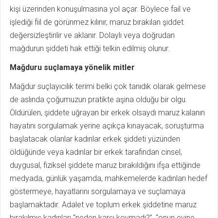
kişi üzerinden konuşulmasına yol açar. Böylece fail ve
işlediği fiil de görünmez kılınır, maruz bırakılan şiddet
değersizleştirilir ve aklanır. Dolaylı veya doğrudan
mağdurun şiddeti hak ettiği telkin edilmiş olunur.
Mağduru suçlamaya yönelik mitler
Mağdur suçlayıcılık terimi belki çok tanıdık olarak gelmese
de aslında çoğumuzun pratikte aşina olduğu bir olgu.
Öldürülen, şiddete uğrayan bir erkek olsaydı maruz kalanın
hayatını sorgulamak yerine açıkça kınayacak, soruşturma
başlatacak olanlar kadınlar erkek şiddeti yüzünden
öldüğünde veya kadınlar bir erkek tarafından cinsel,
duygusal, fiziksel şiddete maruz bırakıldığını ifşa ettiğinde
medyada, günlük yaşamda, mahkemelerde kadınları hedef
göstermeye, hayatlarını sorgulamaya ve suçlamaya
başlamaktadır. Adalet ve toplum erkek şiddetine maruz
bırakılmış kadınları “neden karşı koymadı?”, “onun evine