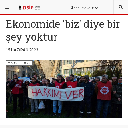
BURADASINIZ:
YAYINLAR
MARKSİST.ORG
0
YENI MAKALE
Ekonomide 'biz' diye bir
şey yoktur
15 HAZIRAN 2023
MARKSİST.ORG