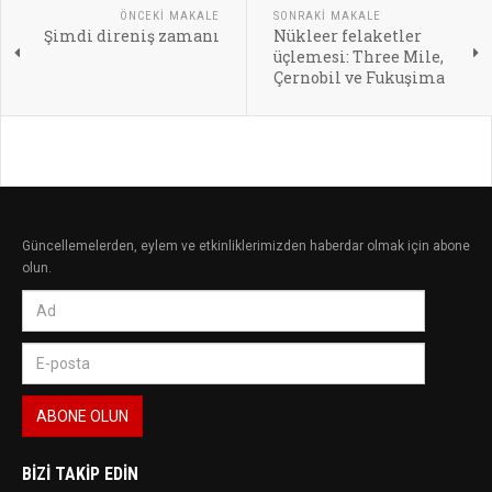
ÖNCEKI MAKALE
SONRAKI MAKALE
Şimdi direniş zamanı
Nükleer felaketler
üçlemesi: Three Mile,
Çernobil ve Fukuşima
Güncellemelerden, eylem ve etkinliklerimizden haberdar olmak için abone
olun.
BIZI TAKIP EDIN