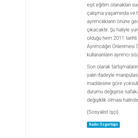
eşit eğitim olanakları su
çalışma yaşamında ve h
ayrımcılıkların önüne g
çıkacaktır. Şu haliyle y
olduğu hem 2011 tarihli 
Ayrımcılığın Önlenmesi 
kullananların ayrımcı s
Son olarak tartışmaları
yalın ifadeyle manipül
maddesine göre yoksullu
durumu değişirse nafaka
değişiklik olması halind
(Sosyalist İşçi)
Kadın Özgürlüğü