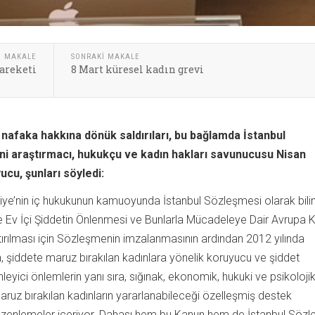
I MAKALE
SONRAKI MAKALE
areketi
8 Mart küresel kadın grevi
 nafaka hakkına dönük saldırıları, bu bağlamda İstanbul
i araştırmacı, hukukçu ve kadın hakları savunucusu Nisan
cu, şunları söyledi:
kiye’nin iç hukukunun kamuoyunda İstanbul Sözleşmesi olarak bili
e Ev İçi Şiddetin Önlenmesi ve Bunlarla Mücadeleye Dair Avrupa 
ırılması için Sözleşmenin imzalanmasının ardından 2012 yılında
n, şiddete maruz bırakılan kadınlara yönelik koruyucu ve şiddet
leyici önlemlerin yanı sıra, sığınak, ekonomik, hukuki ve psikoloji
aruz bırakılan kadınların yararlanabileceği özelleşmiş destek
 düzenlemeler içeriyor. Dahası hem bu Kanun hem de İstanbul Söz