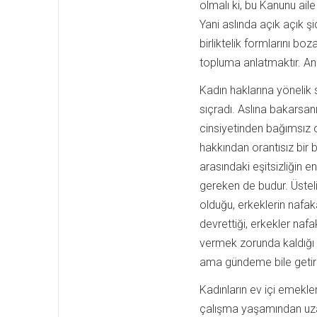
olmalı ki, bu Kanunu ail
Yani aslında açık açık 
birliktelik formlarını bo
topluma anlatmaktır. An
Kadın haklarına yönelik 
sıçradı. Aslına bakars
cinsiyetinden bağımsız
hakkından orantısız bir 
arasındaki eşitsizliğin e
gereken de budur. Üstel
olduğu, erkeklerin nafak
devrettiği, erkekler naf
vermek zorunda kaldığı 
ama gündeme bile getiri
Kadınların ev içi emekle
çalışma yaşamından uzak