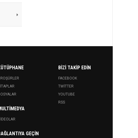
KÜTÜPHANE
BIZI TAKIP EDIN
BROŞÜRLER
FACEBOOK
ITAPLAR
TWITTER
DOSYALAR
YOUTUBE
RSS
MULTIMEDYA
IDEOLAR
BAĞLANTIYA GEÇIN