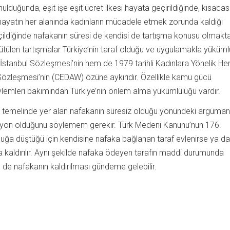
nulduğunda, eşit işe eşit ücret ilkesi hayata geçirildiğinde, kısacas
ayatın her alanında kadınların mücadele etmek zorunda kaldığı
eçildiğinde nafakanın süresi de kendisi de tartışma konusu olmakt
ürütülen tartışmalar Türkiye’nin taraf olduğu ve uygulamakla yüküml
İstanbul Sözleşmesi’nin hem de 1979 tarihli Kadınlara Yönelik Her
Sözleşmesi’nin (CEDAW) özüne aykırıdır. Özellikle kamu gücü
öylemleri bakımından Türkiye’nin önlem alma yükümlülüğü vardır.
n temelinde yer alan nafakanın süresiz olduğu yönündeki argüman
asyon olduğunu söylemem gerekir. Türk Medeni Kanunu’nun 176.
ğa düştüğü için kendisine nafaka bağlanan taraf evlenirse ya d
 kaldırılır. Aynı şekilde nafaka ödeyen tarafın maddi durumunda
e de nafakanın kaldırılması gündeme gelebilir.