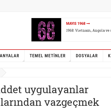
İKLIMI DEĞIL SISTEMI DEĞ
arşıtları
İklim mitleri I - Bireyse
kurtarabilir mi?
ANYALAR
TEMEL METİNLER
DOSYALAR
K
iddet uygulayanlar
mlarından vazgeçmek