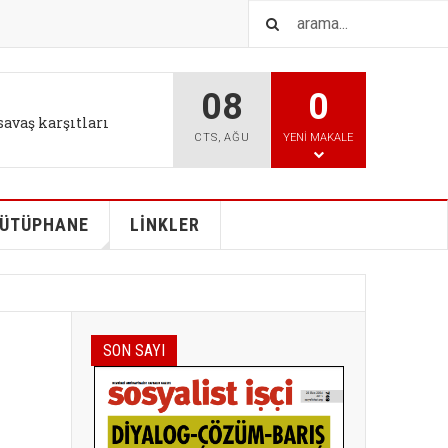
08
0
IŞTIR
l tutum değişikliği bizi
CTS
,
AĞU
YENI MAKALE
ÜTÜPHANE
LİNKLER
SON SAYI