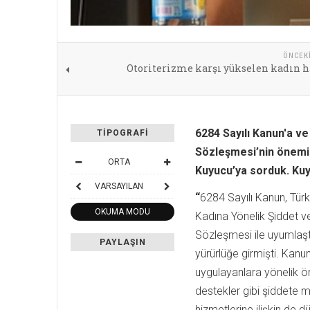
ÖNCEK
Otoriterizme karşı yükselen kadın h
6284 Sayılı Kanun'a ve
TIPOGRAFI
Sözleşmesi’nin önemin
ORTA
Kuyucu’ya sorduk. Kuyu
VARSAYILAN
“
6284 Sayılı Kanun, Tür
OKUMA MODU
Kadına Yönelik Şiddet v
Sözleşmesi ile uyumlaşt
PAYLAŞIN
yürürlüğe girmişti. Kanu
uygulayanlara yönelik ön
destekler gibi şiddete m
hizmetlerine ilişkin de