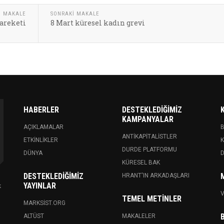
I MAKALE
SONRAKI MAKALE
areketi
8 Mart küresel kadın grevi
HABERLER
DESTEKLEDIĞIMIZ
KAMPANYALAR
AÇIKLAMALAR
ANTIKAPITALISTLER
ETKINLIKLER
K
DURDE PLATFORMU
DÜNYA
KÜRESEL BAK
DESTEKLEDIĞIMIZ
HRANT'IN ARKADAŞLARI
YAYINLAR
k
V
TEMEL METINLER
MARKSIST.ORG
ALTÜST
MAKALELER