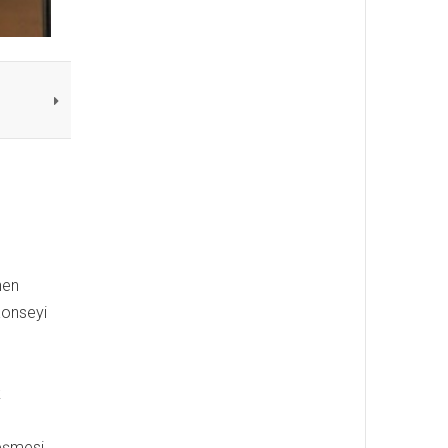
nen
Konseyi
k
leşmesi