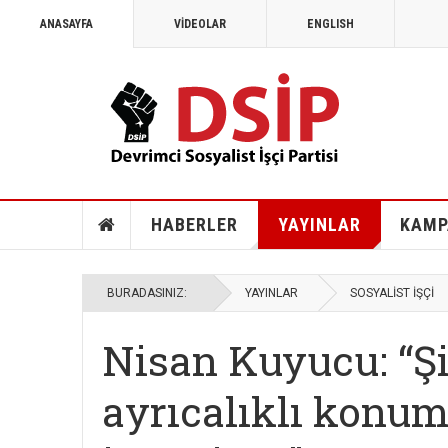
ANASAYFA
VİDEOLAR
ENGLISH
MAYIS 1968
1968: Vietnam, Angola ve savaş k
HABERLER
YAYINLAR
KAMP
BURADASINIZ:
YAYINLAR
SOSYALİST İŞÇİ
Nisan Kuyucu: “Ş
ayrıcalıklı konu