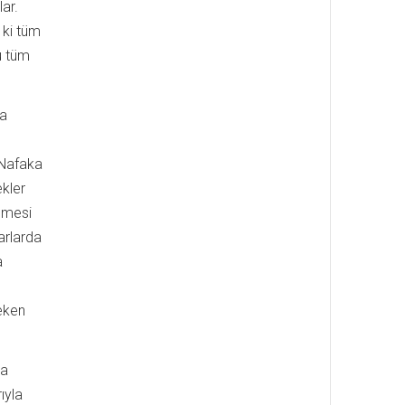
ar.
 ki tüm
u tüm
da
 Nafaka
ekler
ilmesi
arlarda
a
eken
la
ıyla