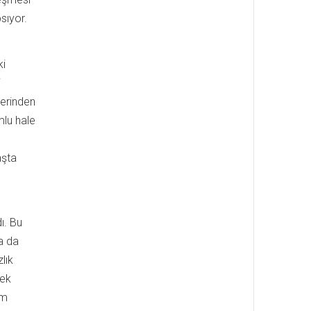
sıyor.
ki
i
erinden
mlu hale
aşta
ı. Bu
a da
lık
mek
am