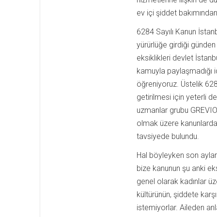
ev içi şiddet bakımından
6284 Sayılı Kanun İstan
yürürlüğe girdiği günde
eksiklikleri devlet İstan
kamuyla paylaşmadığı i
öğreniyoruz. Üstelik 62
getirilmesi için yeterli d
uzmanlar grubu GREVIO,
olmak üzere kanunlarda 
tavsiyede bulundu.
Hal böyleyken son aylar
bize kanunun şu anki eks
genel olarak kadınlar üze
kültürünün, şiddete karş
istemiyorlar. Aileden an