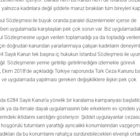
 yalnızca kadınlara değil şiddete maruz bırakılan tüm bireyleri kap
bul Sözleşmesi ile büyük oranda paralel düzenlemeler içerse de
n beri uygulamada karşılaşılan pek çok sorun var. Biz uygulamada
bul Sözleşmesine uygun verileri toplamadığı ya da topladığı veriler
çin doğrudan kanundan yararlanmaya çalışan kadınların deneyiml
84 Sayılı Kanun tek başına iç hukukun İstanbul Sözleşmesi ile uyu
eğil. Sözleşmenin yerine getirilip getirilmediğini izlemekle görevli
 Ekim 2018’de açıkladığı Türkiye raporunda Türk Ceza Kanunu b
ve uygulamada yapılması gereken değişikliklere ilişkin pek çok
da 6284 Sayılı Kanun’a yönelik bir karalama kampanyası başlatıld
ik ya da ihmale dayalı uygulamasının bile erkeklerin ev içindeki y
rindeki iktidarını sarstığını gösteriyor. Şiddet uygulayanlar cezasız
ı hoşgörülü tutumların yarattığı ayrıcalıklı konumlarından vazgeç
ladıkları da bu konumlarını rahatça sürdürebilecekleri elverişli ort