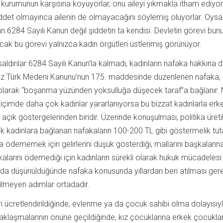
e kurumunun karşısına koyuyorlar, onu aileyi yıkmakla itham ediyorl
şiddet olmayınca ailenin de olmayacağını söylemiş oluyorlar. Oysa
zan 6284 Sayılı Kanun değil şiddetin ta kendisi. Devletin görevi bun
cak bu görevi yalnızca kadın örgütleri üstlenmiş görünüyor.
saldırılar 6284 Sayılı Kanun’la kalmadı, kadınların nafaka hakkına 
anız Türk Medeni Kanunu’nun 175. maddesinde düzenlenen nafaka,
 olarak “boşanma yüzünden yoksulluğa düşecek taraf”a bağlanır.
biçimde daha çok kadınlar yararlanıyorsa bu bizzat kadınlarla erk
n açık göstergelerinden biridir. Üzerinde konuşulması, politika üret
ik kadınlara bağlanan nafakaların 100-200 TL gibi göstermelik tut
a ödememek için gelirlerini düşük gösterdiği, mallarını başkaların
akalarını ödemediği için kadınların sürekli olarak hukuk mücadelesi
da düşünüldüğünde nafaka konusunda yıllardan beri atılması ger
lmeyen adımlar ortadadır.
ri ücretlendirildiğinde, evlenme ya da çocuk sahibi olma dolayısıy
laşmalarının önüne geçildiğinde, kız çocuklarına erkek çocuklar