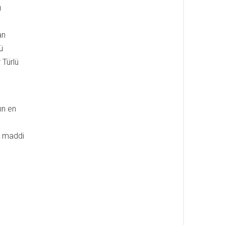
ı
an
ü
 Türlü
ın en
a maddi