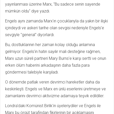
yayınlanması üzerine Marx, "Bu sadece senin sayende
mümkün oldu" diye yazdı.
Engels aynı zamanda Marx'ın çocuklarıyla da yakın bir ilişki
içindeydi ve askeri tarihe olan sevgisi nedeniyle Engels’e
sevgiyle "general" diyorlardı.
Bu, dostluklarının her zaman kolay olduğu anlamına
gelmiyor. Engels'in hatırı sayılır mali desteğine rağmen,
Marx uzun süreli partneri Mary Burns'e karşı sertti ve onun
erken ölüm haberini arkadaşının daha fazla para
göndermesi talebiyle karşıladı.
O dönemde patlak veren devrimci hareketler daha da
keskinleşti. Engels ve Marx en ünlü eserlerini üretmeye ve
zamanlarını devrimci aktivizme adamaya teşvik edildiler.
Londra'daki Komünist Birlik'in üyeleriydiler ve Engels ile
Marx bu örgüt tarafından fikirlerinin bir açıklamasını