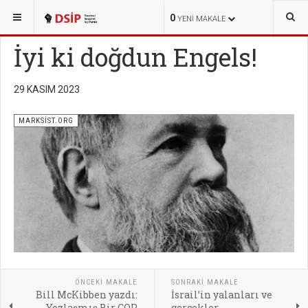
BURADASINIZ:
YAYINLAR
MARKSİST.ORG
0
YENI MAKALE
İyi ki doğdun Engels!
29 KASIM 2023
MARKSİST.ORG
ÖNCEKI MAKALE
SONRAKI MAKALE
Bill McKibben yazdı:
İsrail’in yalanları ve
Yozlaşmış Bir COP
gerçekler