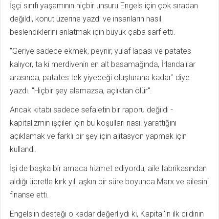
İşçi sınıfı yaşamının hiçbir unsuru Engels için çok sıradan
değildi, konut üzerine yazdı ve insanların nasıl
beslendiklerini anlatmak için büyük çaba sarf etti.
"Geriye sadece ekmek, peynir, yulaf lapası ve patates
kalıyor, ta ki merdivenin en alt basamağında, İrlandalılar
arasında, patates tek yiyeceği oluşturana kadar" diye
yazdı. "Hiçbir şey alamazsa, açlıktan ölür".
Ancak kitabı sadece sefaletin bir raporu değildi -
kapitalizmin işçiler için bu koşulları nasıl yarattığını
açıklamak ve farklı bir şey için ajitasyon yapmak için
kullandı.
İşi de başka bir amaca hizmet ediyordu; aile fabrikasından
aldığı ücretle kırk yılı aşkın bir süre boyunca Marx ve ailesini
finanse etti.
Engels'in desteği o kadar değerliydi ki, Kapital'in ilk cildinin