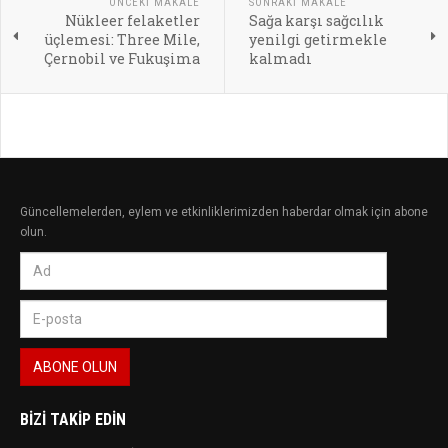
ÖNCEKI MAKALE
SONRAKI MAKALE
Nükleer felaketler
Sağa karşı sağcılık
üçlemesi: Three Mile,
yenilgi getirmekle
Çernobil ve Fukuşima
kalmadı
Güncellemelerden, eylem ve etkinliklerimizden haberdar olmak için abone
olun.
BIZI TAKIP EDIN