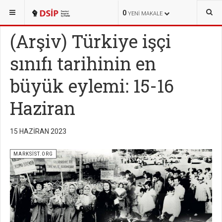
BURADASINIZ:
YAYINLAR
MARKSİST.ORG
0
YENI MAKALE
(Arşiv) Türkiye işçi
sınıfı tarihinin en
büyük eylemi: 15-16
Haziran
15 HAZIRAN 2023
MARKSİST.ORG