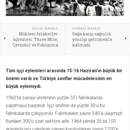
ÖNCEKI MAKALE
SONRAKI MAKALE
Nükleer felaketler
Sağa karşı sağcılık
üçlemesi: Three Mile,
yenilgi getirmekle
Çernobil ve Fukuşima
kalmadı
Tüm işçi eylemleri arasında 15-16 Haziran’ın büyük bir
önemi vardı ve Türkiye sınıflar mücadelesinin en
büyük eylemiydi.
1960’ta sanayi üretiminin yüzde 55’i fabrikalarda
yapılmaya başlandı. İşçi sınıfının da yüzde 30’u bu
fabrikalarda çalışıyordu. Fabrikaların sayısı 540’a ulaşmıştı.
Bunların 300’ü özel sektöre aitti. 1964 yılında 20 ila 100
arasında işçi çalıştıran sanayi kuruluşlarının sayısı 1200’e