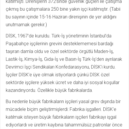
katılmıştı. Direnişlerin 372’sinde güvenlik güçleri ile çatışma
çıkmış bu çatışmalara 250 bine yakın işçi katılmıştır. (Tabii
bu sayının içinde 15-16 Haziran direnişinin de yer aldığını
unutmamak gerekir.)
DİSK, 1967’de kuruldu. Türk-İş yönetiminin İstanbul’da
Paşabahçe işçilerinin grevini desteklememesi bardağı
taşıran damla oldu ve özel sektörde örgütlü Maden-İş,
Lastik-İş, Kimya-İş, Gıda-İş ve Basın-İş Türk-İş’den ayrılarak
Devrimci İşçi Sendikaları Konfedarasyonu, DİSK’i kurdu.
İşçiler DİSK’e üye olmak istiyorlardı çünkü DİSK özel
sektörde işçilere yüksek ücret ve daha iyi sosyal koşullar
kazandırıyordu. Özellikle büyük fabrikalarda.
Bu nedenle büyük fabrikaların işçileri yasal grev dışında bir
mücadele biçim geliştirmişlerdi: Fabrika işgalleri. DİSK’e
katılmak isteyen büyük fabrikaların işçileri fabrikayı işgal
ediyorlardı ve üretim kaybına tahammülsüz patronlar önce