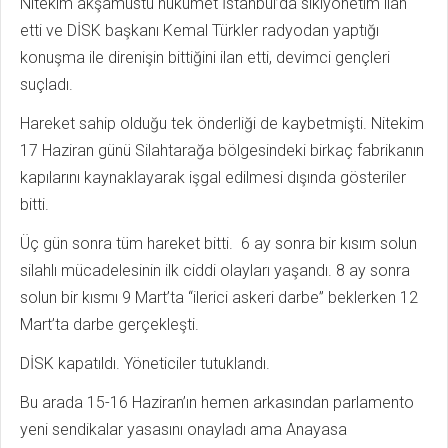
Nitekim akşamüstü hükümet İstanbul’da sıkıyönetim ilan
etti ve DİSK başkanı Kemal Türkler radyodan yaptığı
konuşma ile direnişin bittiğini ilan etti, devimci gençleri
suçladı.
Hareket sahip olduğu tek önderliği de kaybetmişti. Nitekim
17 Haziran günü Silahtarağa bölgesindeki birkaç fabrikanın
kapılarını kaynaklayarak işgal edilmesi dışında gösteriler
bitti.
Üç gün sonra tüm hareket bitti. 6 ay sonra bir kısım solun
silahlı mücadelesinin ilk ciddi olayları yaşandı. 8 ay sonra
solun bir kısmı 9 Mart’ta “ilerici askeri darbe” beklerken 12
Mart’ta darbe gerçekleşti.
DİSK kapatıldı. Yöneticiler tutuklandı.
Bu arada 15-16 Haziran’ın hemen arkasından parlamento
yeni sendikalar yasasını onayladı ama Anayasa