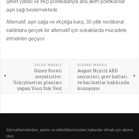
Şirket yanlısı ve ırkçı politikalarıyla ana akım politikacılar
aşırı sağı beslemektedir.
Alternatif, aşırı sağa ve ırkçılığa karşı, 30 yıllık neoliberal
saldırılara gerçek bir alternatif için sokaklarda mücadele
etmekten geçiyor.
ÖNCEKI MAKALE
SONRAKI MAKALE
Güney Koreli
August Nimtz ABD
sosyalistler:
seçimleri, grev hatları
'Sıkıyönetim planları
ve barikatlar hakkında
yapan Yoon Suk Yeol
konuşuyor
istifa etmeli'
Güncellemelerden, eylem ve etkinliklerimizden haberdar olmak için abone
olun.