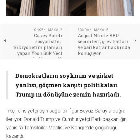
ÖNCEKI MAKALE
SONRAKI MAKALE
Güney Koreli
August Nimtz ABD
sosyalistler:
seçimleri, grev hatları
'Sıkıyönetim planları
ve barikatlar hakkında
yapan Yoon Suk Yeol
konuşuyor
istifa etmeli'
Demokratların soykırım ve şirket
yanlısı, göçmen karşıtı politikaları
Trump'ın dönüşüne zemin hazırladı.
Irkçı, cinsiyetçi aşırı sağcı bir figür Beyaz Saray'a doğru
ilerliyor. Donald Trump ve Cumhuriyetçi Parti başkanlığın
yanısıra Temsilciler Meclisi ve Kongre'de çoğunluğu
kazandı.