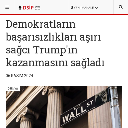
BURADASINIZ:
HABERLER
DÜNYA
0
YENI MAKALE
Demokratların
başarısızlıkları aşırı
sağcı Trump'ın
kazanmasını sağladı
06 KASIM 2024
DÜNYA