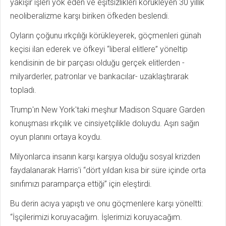
yakışır işleri yok eden ve eşitsizlikleri körükleyen 30 yıllık
neoliberalizme karşı biriken öfkeden beslendi.
Oyların çoğunu ırkçılığı körükleyerek, göçmenleri günah
keçisi ilan ederek ve öfkeyi “liberal elitlere” yöneltip
kendisinin de bir parçası olduğu gerçek elitlerden -
milyarderler, patronlar ve bankacılar- uzaklaştırarak
topladı.
Trump'ın New York'taki meşhur Madison Square Garden
konuşması ırkçılık ve cinsiyetçilikle doluydu. Aşırı sağın
oyun planını ortaya koydu.
Milyonlarca insanın karşı karşıya olduğu sosyal krizden
faydalanarak Harris'i “dört yıldan kısa bir süre içinde orta
sınıfımızı paramparça ettiği” için eleştirdi.
Bu derin acıya yapıştı ve onu göçmenlere karşı yöneltti:
“İşçilerimizi koruyacağım. İşlerimizi koruyacağım.