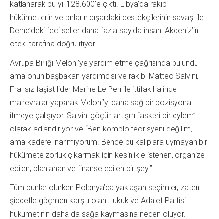
katlanarak bu yıl 128.600’e çıktı. Libya’da rakip
hükümetlerin ve onların dışardaki destekçilerinin savaşı ile
Derne’deki feci seller daha fazla sayıda insanı Akdeniz’in
öteki tarafına doğru itiyor.
Avrupa Birliği Meloni’ye yardım etme çağrısında bulundu
ama onun başbakan yardımcısı ve rakibi Matteo Salvini,
Fransız faşist lider Marine Le Pen ile ittifak halinde
manevralar yaparak Meloni’yi daha sağ bir pozisyona
itmeye çalışıyor. Salvini göçün artışını “askeri bir eylem”
olarak adlandırıyor ve “Ben komplo teorisyeni değilim,
ama kadere inanmıyorum. Bence bu kalıplara uymayan bir
hükümete zorluk çıkarmak için kesinlikle istenen, organize
edilen, planlanan ve finanse edilen bir şey.”
Tüm bunlar olurken Polonya’da yaklaşan seçimler, zaten
şiddetle göçmen karşıtı olan Hukuk ve Adalet Partisi
hükümetinin daha da sağa kaymasına neden oluyor.