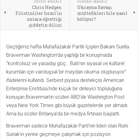
ÖNCEKI MAKALE
SONRAKI MAKALE
Chris Hedges:
Ukrayna Savaşı
Filistinliler İsrail'in
müttefikleri bile nasıl
onlara öğrettiği
bölüyor?
şiddetin dilini
konuşuyor
Geçtiğimiz hafta Muhafazakâr Partili İçişleri Bakanı Suella
Braverman Washington’da yaptığı bir konuşmada
“kontrolsüz ve yasadışı göç… Batı’nın siyasal ve kültürel
kurumları için varoluşsal bir meydan okuma oluşturuyor”
ifadelerini kullandı. Serbest piyasa destekçisi American
Enterprise Enstitüsü’nde küçük bir dinleyici topluluğuna
konuşan Braverman’ın sözleri ABD’de Washington Post
veya New York Times gibi büyük gazetelerde yer almadı.
Ama bu sözler Britanya’da bir medya fırtınası başlattı.
Braverman sadece Muhafazakâr Parti’nin lideri olan Rishi
Sunak’ın yerine geçmeye çalışmak için pozisyon