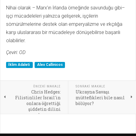
Nihai olarak – Marx’ın İrlanda örneğinde savunduğu gibi–
işçi mücadeleleri yalnızca gelişerek, işçilerin
sömürülmelerine destek olan emperyalizme ve ırkçılığa
karşı uluslararası bir mücadeleye dönüşebilirse başarılı
olabilirler.
Çeviri: OD
İklim Adaleti
Alex Callinicos
ÖNCEKI MAKALE
SONRAKI MAKALE
Chris Hedges:
Ukrayna Savaşı
Filistinliler İsrail'in
müttefikleri bile nasıl
onlara öğrettiği
bölüyor?
şiddetin dilini
konuşuyor