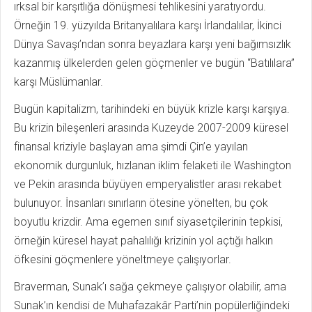
ırksal bir karşıtlığa dönüşmesi tehlikesini yaratıyordu.
Örneğin 19. yüzyılda Britanyalılara karşı İrlandalılar, İkinci
Dünya Savaşı’ndan sonra beyazlara karşı yeni bağımsızlık
kazanmış ülkelerden gelen göçmenler ve bugün “Batılılara”
karşı Müslümanlar.
Bugün kapitalizm, tarihindeki en büyük krizle karşı karşıya.
Bu krizin bileşenleri arasında Kuzeyde 2007-2009 küresel
finansal kriziyle başlayan ama şimdi Çin’e yayılan
ekonomik durgunluk, hızlanan iklim felaketi ile Washington
ve Pekin arasında büyüyen emperyalistler arası rekabet
bulunuyor. İnsanları sınırların ötesine yönelten, bu çok
boyutlu krizdir. Ama egemen sınıf siyasetçilerinin tepkisi,
örneğin küresel hayat pahalılığı krizinin yol açtığı halkın
öfkesini göçmenlere yöneltmeye çalışıyorlar.
Braverman, Sunak’ı sağa çekmeye çalışıyor olabilir, ama
Sunak’ın kendisi de Muhafazakâr Parti’nin popülerliğindeki