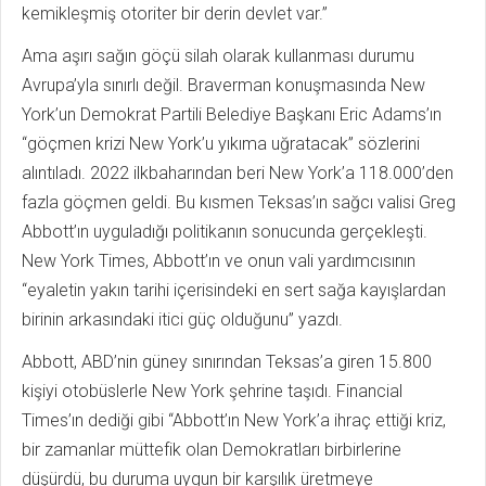
kemikleşmiş otoriter bir derin devlet var.”
Ama aşırı sağın göçü silah olarak kullanması durumu
Avrupa’yla sınırlı değil. Braverman konuşmasında New
York’un Demokrat Partili Belediye Başkanı Eric Adams’ın
“göçmen krizi New York’u yıkıma uğratacak” sözlerini
alıntıladı. 2022 ilkbaharından beri New York’a 118.000’den
fazla göçmen geldi. Bu kısmen Teksas’ın sağcı valisi Greg
Abbott’ın uyguladığı politikanın sonucunda gerçekleşti.
New York Times, Abbott’ın ve onun vali yardımcısının
“eyaletin yakın tarihi içerisindeki en sert sağa kayışlardan
birinin arkasındaki itici güç olduğunu” yazdı.
Abbott, ABD’nin güney sınırından Teksas’a giren 15.800
kişiyi otobüslerle New York şehrine taşıdı. Financial
Times’ın dediği gibi “Abbott’ın New York’a ihraç ettiği kriz,
bir zamanlar müttefik olan Demokratları birbirlerine
düşürdü, bu duruma uygun bir karşılık üretmeye