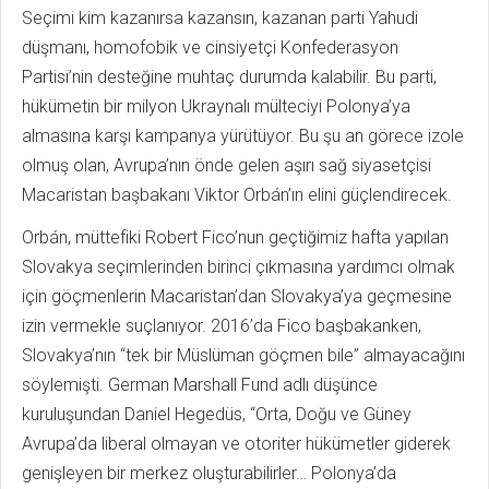
Seçimi kim kazanırsa kazansın, kazanan parti Yahudi
düşmanı, homofobik ve cinsiyetçi Konfederasyon
Partisi’nin desteğine muhtaç durumda kalabilir. Bu parti,
hükümetin bir milyon Ukraynalı mülteciyi Polonya’ya
almasına karşı kampanya yürütüyor. Bu şu an görece izole
olmuş olan, Avrupa’nın önde gelen aşırı sağ siyasetçisi
Macaristan başbakanı Viktor Orbán’ın elini güçlendirecek.
Orbán, müttefiki Robert Fico’nun geçtiğimiz hafta yapılan
Slovakya seçimlerinden birinci çıkmasına yardımcı olmak
için göçmenlerin Macaristan’dan Slovakya’ya geçmesine
izin vermekle suçlanıyor. 2016’da Fico başbakanken,
Slovakya’nın “tek bir Müslüman göçmen bile” almayacağını
söylemişti. German Marshall Fund adlı düşünce
kuruluşundan Daniel Hegedüs, “Orta, Doğu ve Güney
Avrupa’da liberal olmayan ve otoriter hükümetler giderek
genişleyen bir merkez oluşturabilirler… Polonya’da