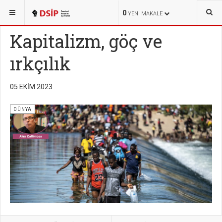
BURADASINIZ:
HABERLER
DÜNYA
0
YENI MAKALE
Kapitalizm, göç ve
ırkçılık
05 EKIM 2023
DÜNYA