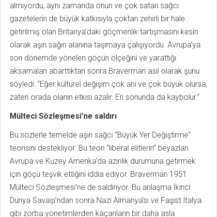
almıyordu, aynı zamanda onun ve çok satan sağcı
gazetelerin de büyük katkısıyla çoktan zehirli bir hale
getirilmiş olan Britanya’daki göçmenlik tartışmasını kesin
olarak aşırı sağın alanına taşımaya çalışıyordu. Avrupa’ya
son dönemde yönelen göçün ölçeğini ve yarattığı
aksamaları abarttıktan sonra Braverman asıl olarak şunu
söyledi: “Eğer kültürel değişim çok ani ve çok büyük olursa,
zaten orada olanın etkisi azalır. En sonunda da kaybolur.”
Mülteci Sözleşmesi’ne saldırı
Bu sözlerle temelde aşırı sağcı “Büyük Yer Değiştirme”
teorisini destekliyor. Bu teori “liberal elitlerin” beyazları
Avrupa ve Kuzey Amerika’da azınlık durumuna getirmek
için göçü teşvik ettiğini iddia ediyor. Braverman 1951
Mülteci Sözleşmesi’ne de saldırıyor. Bu anlaşma İkinci
Dünya Savaşı’ndan sonra Nazi Almanya’sı ve Faşist İtalya
gibi zorba yönetimlerden kaçanların bir daha asla