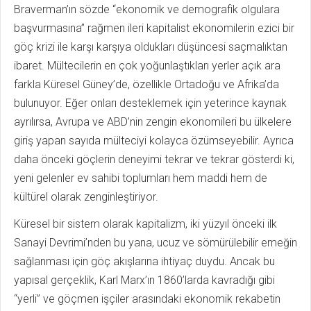
Braverman’ın sözde “ekonomik ve demografik olgulara
başvurmasına” rağmen ileri kapitalist ekonomilerin ezici bir
göç krizi ile karşı karşıya oldukları düşüncesi saçmalıktan
ibaret. Mültecilerin en çok yoğunlaştıkları yerler açık ara
farkla Küresel Güney’de, özellikle Ortadoğu ve Afrika’da
bulunuyor. Eğer onları desteklemek için yeterince kaynak
ayrılırsa, Avrupa ve ABD’nin zengin ekonomileri bu ülkelere
giriş yapan sayıda mülteciyi kolayca özümseyebilir. Ayrıca
daha önceki göçlerin deneyimi tekrar ve tekrar gösterdi ki,
yeni gelenler ev sahibi toplumları hem maddi hem de
kültürel olarak zenginleştiriyor.
Küresel bir sistem olarak kapitalizm, iki yüzyıl önceki ilk
Sanayi Devrimi’nden bu yana, ucuz ve sömürülebilir emeğin
sağlanması için göç akışlarına ihtiyaç duydu. Ancak bu
yapısal gerçeklik, Karl Marx’ın 1860’larda kavradığı gibi
“yerli” ve göçmen işçiler arasındaki ekonomik rekabetin