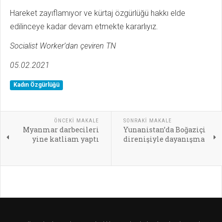
Hareket zayıflamıyor ve kürtaj özgürlüğü hakkı elde
edilinceye kadar devam etmekte kararlıyız.
Socialist Worker’dan çeviren TN
05.02.2021
Kadın Özgürlüğü
ÖNCEKI MAKALE
SONRAKI MAKALE
Myanmar darbecileri
Yunanistan’da Boğaziçi
yine katliam yaptı
direnişiyle dayanışma