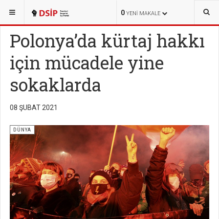
BURADASINIZ:
HABERLER
DÜNYA
0
YENI MAKALE
Polonya’da kürtaj hakkı
için mücadele yine
sokaklarda
08 ŞUBAT 2021
DÜNYA