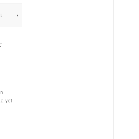
i
r
in
aliyet