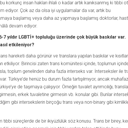
 korkunç insan hakları ihlali o kadar artık kanıksanmış ki tıbbi ot
m ediyor. Çok az da olsa iyi uygulamalar da var, artık bu
şmaya başlamış veya daha az yapmaya başlamış doktorlar, hast
hâlâ devam ediyor.
 6-7 yıldır LGBTİ+ topluluğu üzerinde çok büyük baskılar var.
asıl etkileniyor?
rans hareketi daha görünür ve translara yapılan baskılar ve kısıtl
 etkiliyor. Birincisi zaten trans komünitesi içinde, toplumun içind
la, toplum genelinden daha fazla interseks var. İnterseksler ile tr
 var. Türkiye’de henüz bu durum fazla tartışılmıyor, ancak muhafa
rkiye’ye de taşımaya çalışıyor. Örneğin tuvalet ayrımcılığı, transla
girmesin, erkek tuvaletine girmesin vb. konular gibi. Bunlar interse
diğim gibi intersekslerin birçoğu trans veya non-binary gibi kimlikl
 tıbbi süreçlerde de bir ikiyüzlülük söz konusu. Trans bir birey, ke