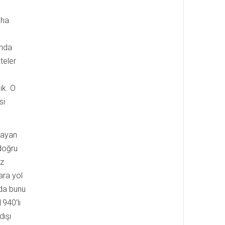
aha
unda
teler
ik. O
si
lmayan
 doğru
uz
ara yol
rda bunu
1940’lı
dışı