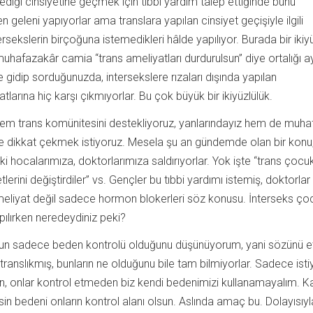
ediği cinsiyetine geçmek için tıbbi yardım talep ettiğinde bunu
n geleni yapıyorlar ama translara yapılan cinsiyet geçişiyle ilgili
rsekslerin birçoğuna istemedikleri hâlde yapılıyor. Burada bir ikiy
muhafazakâr camia “trans ameliyatları durdurulsun” diye ortalığı 
ere gidip sorduğunuzda, intersekslere rızaları dışında yapılan
tlarına hiç karşı çıkmıyorlar. Bu çok büyük bir ikiyüzlülük.
 hem trans komünitesini destekliyoruz, yanlarındayız hem de muh
ne dikkat çekmek istiyoruz. Mesela şu an gündemde olan bir konu
ki hocalarımıza, doktorlarımıza saldırıyorlar. Yok işte “trans çocu
tlerini değiştirdiler” vs. Gençler bu tıbbi yardımı istemiş, doktorlar
ameliyat değil sadece hormon blokerleri söz konusu. İnterseks ço
apılırken neredeydiniz peki?
n sadece beden kontrolü olduğunu düşünüyorum, yani sözünü e
translıkmış, bunların ne olduğunu bile tam bilmiyorlar. Sadece istiy
, onlar kontrol etmeden biz kendi bedenimizi kullanamayalım. Ka
sin bedeni onların kontrol alanı olsun. Aslında amaç bu. Dolayısıyl