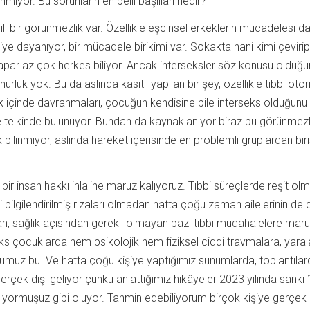
iyor. Bu sorunların en belli başlıları nedir?
gili bir görünmezlik var. Özellikle eşcinsel erkeklerin mücadelesi d
ye dayanıyor, bir mücadele birikimi var. Sokakta hani kimi çevirip
yapar az çok herkes biliyor. Ancak interseksler söz konusu olduğ
rlük yok. Bu da aslında kasıtlı yapılan bir şey, özellikle tıbbi otori
lik içinde davranmaları, çocuğun kendisine bile interseks olduğunu
telkinde bulunuyor. Bundan da kaynaklanıyor biraz bu görünmezl
bilinmiyor, aslında hareket içerisinde en problemli gruplardan biri
 bir insan hakkı ihlaline maruz kalıyoruz. Tıbbi süreçlerde reşit o
 bilgilendirilmiş rızaları olmadan hatta çoğu zaman ailelerinin de
an, sağlık açısından gerekli olmayan bazı tıbbi müdahalelere mar
seks çocuklarda hem psikolojik hem fiziksel ciddi travmalara, yaral
numuz bu. Ve hatta çoğu kişiye yaptığımız sunumlarda, toplantıla
erçek dışı geliyor çünkü anlattığımız hikâyeler 2023 yılında sanki 
latıyormuşuz gibi oluyor. Tahmin edebiliyorum birçok kişiye gerçek 