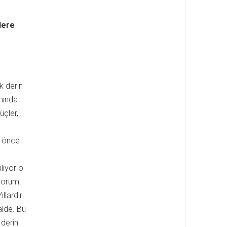
lere
k derin
mında
üçler,
n önce
liyor o
yorum.
llardır
alde. Bu
 derin