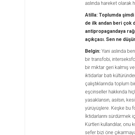
aslında hareket olarak 
Atilla: Toplumda şimdi
de ilk andan beri çok 
antipropagandaya rağ
açıkçası. Sen ne düş
Belgin:
Yani aslında ben
bir transfobi, intersek
bir miktar geri kalmış ve
iktidarlar batı kültürün
çalıştıklarında toplum b
eşcinseller hakkında hiç
yasaklansın, asılsın, ke
yürüyüşlere. Keşke bu 
İktidarlarını sürdürmek 
Kürtleri kullandılar, onu
sefer bizi öne çıkarmay