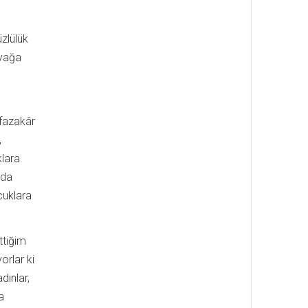
üzlülük
ayağa
afazakâr
,
klara
 da
cuklara
ttiğim
orlar ki
dınlar,
a