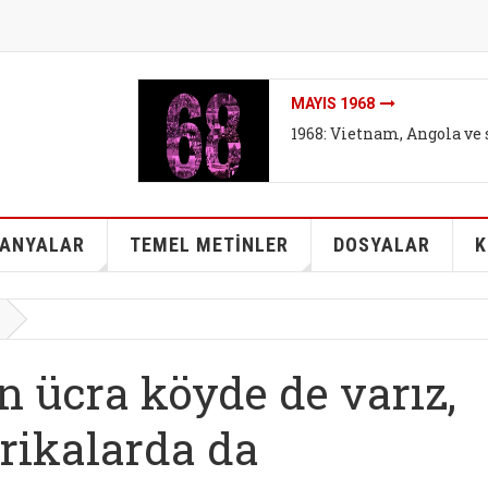
İKLIMI DEĞIL SISTEMI DEĞ
İklim mitleri I - Bireyse
kurtarabilir mi?
ANYALAR
TEMEL METİNLER
DOSYALAR
K
en ücra köyde de varız,
brikalarda da