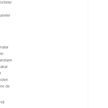
oriteler
aneler
amalar
eki
ansların
zakar
r
ksleri
ere de
ndi