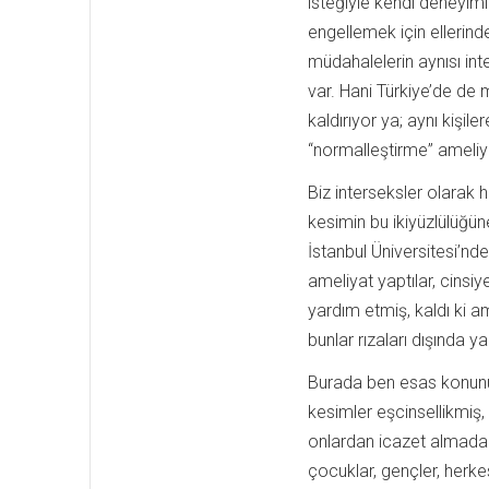
isteğiyle kendi deneyiml
engellemek için ellerinde
müdahalelerin aynısı inte
var. Hani Türkiye’de de 
kaldırıyor ya; aynı kişil
“normalleştirme” ameliya
Biz interseksler olarak
kesimin bu ikiyüzlülüğü
İstanbul Üniversitesi’nde
ameliyat yaptılar, cinsiye
yardım etmiş, kaldı ki 
bunlar rızaları dışında y
Burada ben esas konunu
kesimler eşcinsellikmiş, 
onlardan icazet almadan
çocuklar, gençler, herke