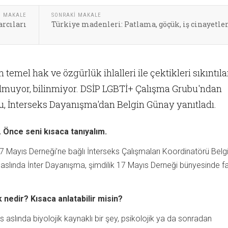
I MAKALE
SONRAKI MAKALE
rcıları
Türkiye madenleri: Patlama, göçük, iş cinayetler
n temel hak ve özgürlük ihlalleri ile çektikleri sıkıntıla
muyor, bilinmiyor.​ DSİP LGBTİ+ Çalışma Grubu'ndan
du, İnterseks Dayanışma'dan Belgin Günay yanıtladı.
 Önce seni kısaca tanıyalım.
 Mayıs Derneği’ne bağlı İnterseks Çalışmaları Koordinatörü Belg
slında İnter Dayanışma, şimdilik 17 Mayıs Derneği bünyesinde fa
 nedir? Kısaca anlatabilir misin?
s aslında biyolojik kaynaklı bir şey, psikolojik ya da sonradan