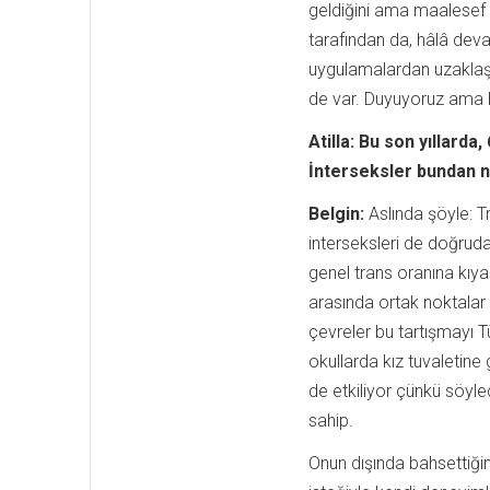
geldiğini ama maalesef bu
tarafından da, hâlâ deva
uygulamalardan uzakla
de var. Duyuyoruz ama 
Atilla:
Bu son yıllarda,
İnterseksler bundan n
Belgin:
Aslında şöyle: T
interseksleri de doğrudan
genel trans oranına kıyas
arasında ortak noktalar
çevreler bu tartışmayı Tü
okullarda kız tuvaletine 
de etkiliyor çünkü söyle
sahip.
Onun dışında bahsettiğim