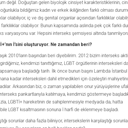
rum değil. Doğuştan gelen biyolojik cinsiyet karakteristiklerinin, cin
oğunlukla bildiğimiz kadın ve erkek ikiliğinden farklı olması durum
ar olabiliyor, iç ve dış genital organlar açısından farklılıklar olabili
arklılıklar olabiliyor. Bunun kapsamında aslında pek çok farklı d
seks varyasyonu var. Hepsini interseks şemsiyesi altında tanımlıyor
+’nın İ’sini oluşturuyor. Ne zamandan beri?
aşık 2010’ların başından beri diyebilirim. 2012 bizim interseks akti
irdiğimiz, kendimizi tanıttığımız, LGBT örgütlerinin interseksleri d
psamaya başladığı tarih. İlk önce bunun başını Lambda İstanbul 
 kadar interseksleri dahil etmedikleri için özeleştiri mahiyetin
dılar. Arkasından biz, o zaman yapılabilen onur yürüyüşlerine ufa
 interseks pankartlarıyla katılmaya, kendimizi göstermeye başladı
zla, LGBTİ+ hareketinin de sahiplenmesiyle medyada da, hatta
le LGBT kısaltmasının sonuna İ harfi de eklenmeye başladı.
tığı sorunlar daha fazla biliniyor, intersekslerin karşılaştığı sorunla