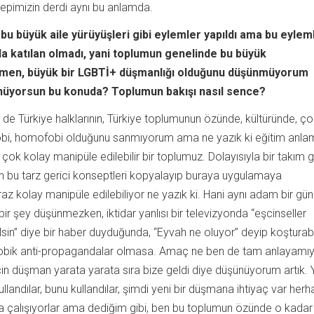
hepimizin derdi aynı bu anlamda.
 bu büyük aile yürüyüşleri gibi eylemler yapıldı ama bu eylem
da katılan olmadı, yani toplumun genelinde bu büyük
men, büyük bir LGBTİ+ düşmanlığı olduğunu düşünmüyorum
ünüyorsun bu konuda? Toplumun bakışı nasıl sence?
 de Türkiye halklarının, Türkiye toplumunun özünde, kültüründe, ço
sfobi, homofobi olduğunu sanmıyorum ama ne yazık ki eğitim anla
 çok kolay manipüle edilebilir bir toplumuz. Dolayısıyla bir takım g
den bu tarz gerici konseptleri kopyalayıp buraya uygulamaya
iraz kolay manipüle edilebiliyor ne yazık ki. Hani aynı adam bir gü
bir şey düşünmezken, iktidar yanlısı bir televizyonda “eşcinseller
silsin” diye bir haber duyduğunda, “Eyvah ne oluyor” deyip koşturabi
fobik anti-propagandalar olmasa. Amaç ne ben de tam anlayamı
için düşman yarata yarata sıra bize geldi diye düşünüyorum artık. Yı
 kullandılar, bunu kullandılar, şimdi yeni bir düşmana ihtiyaç var herh
a çalışıyorlar ama dediğim gibi, ben bu toplumun özünde o kadar