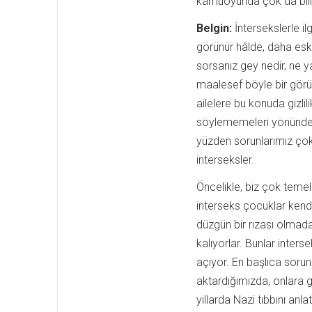
kamuoyunda çok da bilinm
Belgin:
İntersekslerle il
görünür hâlde, daha eski
sorsanız gey nedir, ne 
maalesef böyle bir görünü
ailelere bu konuda gizli
söylememeleri yönünde 
yüzden sorunlarımız çok 
interseksler.
Öncelikle, biz çok temel
interseks çocuklar kendi
düzgün bir rızası olmad
kalıyorlar. Bunlar inter
açıyor. En başlıca soru
aktardığımızda, onlara g
yıllarda Nazi tıbbını an