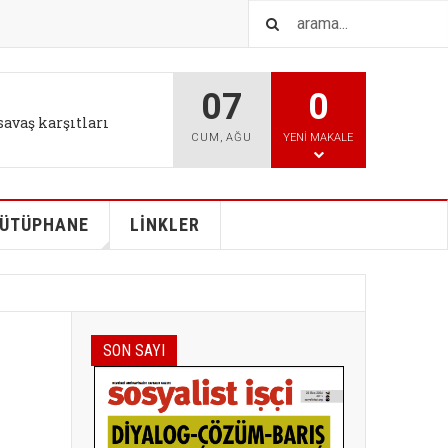
07
0
IŞTIR
l tutum değişikliği bizi
CUM
,
AĞU
YENI MAKALE
ÜTÜPHANE
LİNKLER
SON SAYI