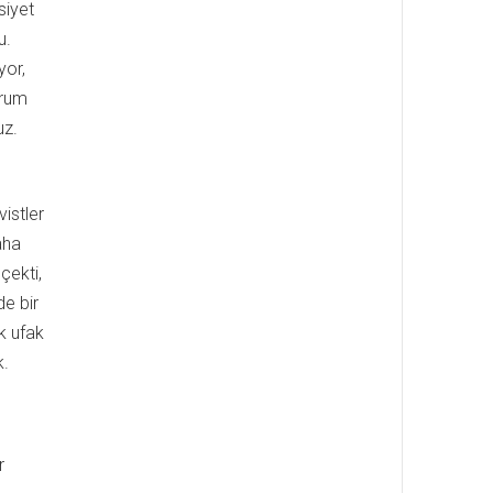
siyet
u.
yor,
urum
uz.
vistler
aha
çekti,
de bir
k ufak
k.
r