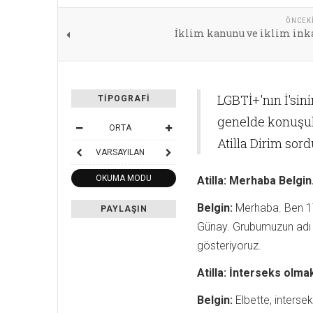
ÖNCEK
İklim kanunu ve iklim inka
LGBTİ+'nın İ'sini
TIPOGRAFI
genelde konuşul
ORTA
Atilla Dirim sor
VARSAYILAN
OKUMA MODU
Atilla:
Merhaba Belgin.
Belgin:
Merhaba. Ben 17
PAYLAŞIN
Günay. Grubumuzun adı a
gösteriyoruz.
Atilla:
İnterseks olmak
Belgin:
Elbette, intersek