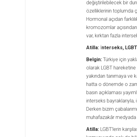
değiştirilebilecek bir du
özelliklerinin toplumda ç
Hormonal açıdan farklılıkl
kromozomlar açısından f
var, kırktan fazla inter
Atilla:
İ
nterseks, LGBTİ
Belgin:
Türkiye için yakl
olarak LGBT hareketine g
yakından tanımaya ve ka
hatta o dönemde o zamana
basın açıklaması yayımla
interseks bayraklarıyla,
Derken bizim çabalarımı
muhafazakâr medyada bi
Atilla:
LGBT’lerin karşılaş