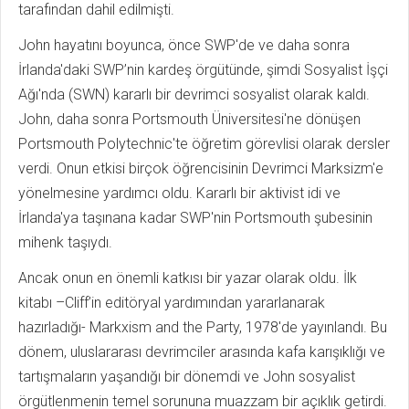
tarafından dahil edilmişti.
John hayatını boyunca, önce SWP'de ve daha sonra
İrlanda'daki SWP’nin kardeş örgütünde, şimdi Sosyalist İşçi
Ağı'nda (SWN) kararlı bir devrimci sosyalist olarak kaldı.
John, daha sonra Portsmouth Üniversitesi'ne dönüşen
Portsmouth Polytechnic'te öğretim görevlisi olarak dersler
verdi. Onun etkisi birçok öğrencisinin Devrimci Marksizm'e
yönelmesine yardımcı oldu. Kararlı bir aktivist idi ve
İrlanda'ya taşınana kadar SWP'nin Portsmouth şubesinin
mihenk taşıydı.
Ancak onun en önemli katkısı bir yazar olarak oldu. İlk
kitabı –Cliff’in editöryal yardımından yararlanarak
hazırladığı- Markxism and the Party, 1978'de yayınlandı. Bu
dönem, uluslararası devrimciler arasında kafa karışıklığı ve
tartışmaların yaşandığı bir dönemdi ve John sosyalist
örgütlenmenin temel sorununa muazzam bir açıklık getirdi.