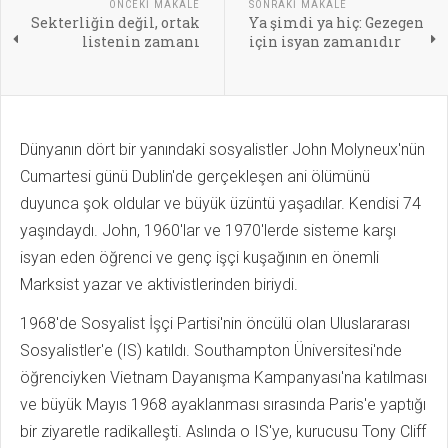
ÖNCEKI MAKALE
SONRAKI MAKALE
Sekterliğin değil, ortak
Ya şimdi ya hiç: Gezegen
listenin zamanı
için isyan zamanıdır
Dünyanın dört bir yanındaki sosyalistler John Molyneux'nün
Cumartesi günü Dublin'de gerçekleşen ani ölümünü
duyunca şok oldular ve büyük üzüntü yaşadılar. Kendisi 74
yaşındaydı. John, 1960'lar ve 1970'lerde sisteme karşı
isyan eden öğrenci ve genç işçi kuşağının en önemli
Marksist yazar ve aktivistlerinden biriydi.
1968'de Sosyalist İşçi Partisi'nin öncülü olan Uluslararası
Sosyalistler'e (IS) katıldı. Southampton Üniversitesi'nde
öğrenciyken Vietnam Dayanışma Kampanyası'na katılması
ve büyük Mayıs 1968 ayaklanması sırasında Paris'e yaptığı
bir ziyaretle radikalleşti. Aslında o IS'ye, kurucusu Tony Cliff