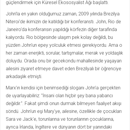
güçlendirmek için Küresel Ekososyalist Ağı başlattı.
John'la en yakın olduğumuz zaman, 2009 yılında Brezilya
Niteroi'de ikimizin de katıldığı bir konferanstı. John, Rio de
Janeiro'da konferansın yapıldığı körfezin diğer tarafında
kalıyordu. Rio bölgesinde ulaşım pek kolay değildi, bu
yüzden John'un epey yolculuk etmesi gerekiyordu. Ama o
her zaman enerjikti, sorular, tartışmalar, merak ve yoldaşlık
doluydu. Orada onu bir gecekondu mahallesinde yaşayan
ailesini ziyaret etmeye davet eden Brezilyalı bir öğrenciye
arkadaşlık etmişti.
Marx'ın kendisi için benimsediği sloganı John'a gerçekten
de uyarlayabiliriz: "İnsani olan hiçbir şey bana yabancı
değildir.". Fakat şimdi onun durmak bilmeyen faaliyet akışı
söndü. John'un eşi Mary'ye, ailesine, özellikle de çocukları
Sara ve Jack'e, torunlarına ve torunlarının çocuklarına,
ayrıca İrlanda, İngiltere ve dünyanın dört bir yanındaki