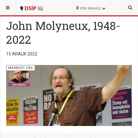
BURADASINIZ:
YAYINLAR
MARKSİST.ORG
0
YENI MAKALE
John Molyneux, 1948-
2022
15 ARALIK 2022
MARKSİST.ORG