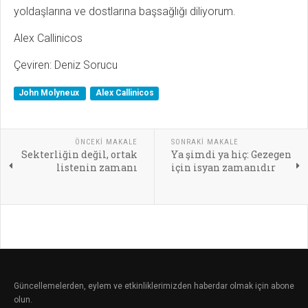
yoldaşlarına ve dostlarına başsağlığı diliyorum.
Alex Callinicos
Çeviren: Deniz Sorucu
John Molyneux
Alex Callinicos
ÖNCEKI MAKALE
SONRAKI MAKALE
Sekterliğin değil, ortak
Ya şimdi ya hiç: Gezegen
listenin zamanı
için isyan zamanıdır
Güncellemelerden, eylem ve etkinliklerimizden haberdar olmak için abone
olun.