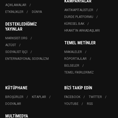
KAMPANYALAR
AÇIKLAMALAR
ANTIKAPITALISTLER
ETKINLIKLER
DÜNYA
DURDE PLATFORMU
DESTEKLEDIĞIMIZ
KÜRESEL BAK
YAYINLAR
HRANT'IN ARKADAŞLARI
MARKSIST.ORG
TEMEL METINLER
ALTÜST
SOSYALIST İŞÇI
MAKALELER
ENTERNASYONAL SOSYALIZM
RÖPORTAJLAR
BELGELER
TEMEL FIKIRLERIMIZ
KÜTÜPHANE
BIZI TAKIP EDIN
BROŞÜRLER
KITAPLAR
FACEBOOK
TWITTER
DOSYALAR
YOUTUBE
RSS
MULTIMEDYA