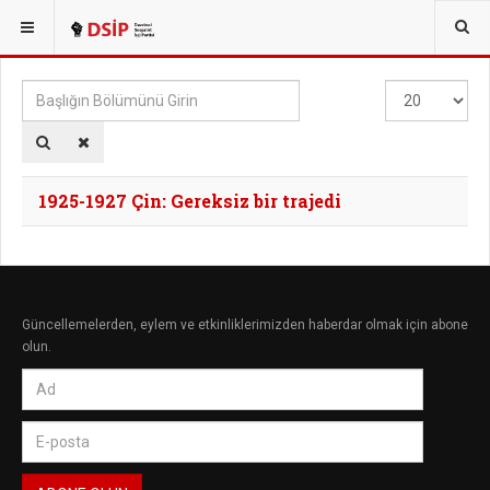
BURADASINIZ:
TAGS
Başlığın
Göster
Bölümünü
#
Girin
1925-1927 Çin: Gereksiz bir trajedi
Güncellemelerden, eylem ve etkinliklerimizden haberdar olmak için abone
olun.