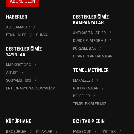
HABERLER
DESTEKLEDIĞIMIZ
KAMPANYALAR
AÇIKLAMALAR
ANTIKAPITALISTLER
ETKINLIKLER
DÜNYA
DURDE PLATFORMU
DESTEKLEDIĞIMIZ
KÜRESEL BAK
YAYINLAR
HRANT'IN ARKADAŞLARI
MARKSIST.ORG
TEMEL METINLER
ALTÜST
SOSYALIST İŞÇI
MAKALELER
ENTERNASYONAL SOSYALIZM
RÖPORTAJLAR
BELGELER
TEMEL FIKIRLERIMIZ
KÜTÜPHANE
BIZI TAKIP EDIN
BROŞÜRLER
KITAPLAR
FACEBOOK
TWITTER