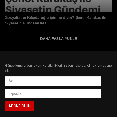
Sosyalistler Kılıçdaroğlu için ne diyor? Şenol Karakaş ile
Siyasetin Gündemi #43
DAHA FAZLA YÜKLE
Güncellemelerden, eylem ve etkinliklerimizden haberdar olmak için abone
olun.